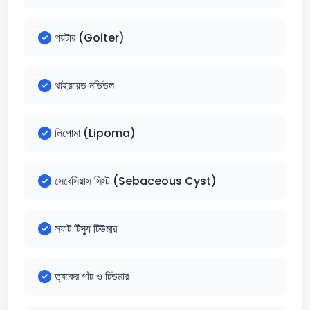
গয়টার (Goiter)
থাইরয়েড নডিউল
লিপোমা (Lipoma)
সেবেসিয়াস সিস্ট (Sebaceous Cyst)
সফট টিস্যু টিউমার
ত্বকের গাঁট ও টিউমার