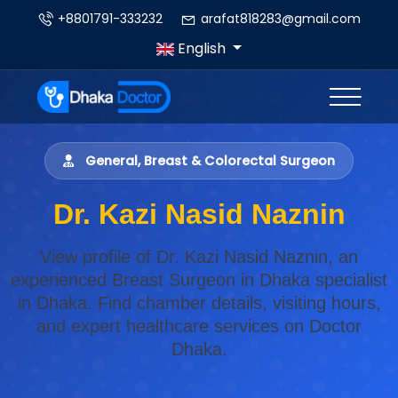
+8801791-333232
arafat818283@gmail.com
English
General, Breast & Colorectal Surgeon
Dr. Kazi Nasid Naznin
View profile of Dr. Kazi Nasid Naznin, an
experienced Breast Surgeon in Dhaka specialist
in Dhaka. Find chamber details, visiting hours,
and expert healthcare services on Doctor
Dhaka.