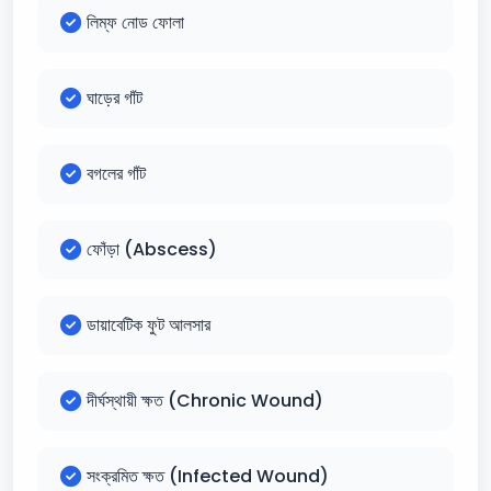
লিম্ফ নোড ফোলা
ঘাড়ের গাঁট
বগলের গাঁট
ফোঁড়া (Abscess)
ডায়াবেটিক ফুট আলসার
দীর্ঘস্থায়ী ক্ষত (Chronic Wound)
সংক্রমিত ক্ষত (Infected Wound)