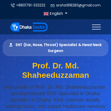
+8801791-333232
arafat818283@gmail.com
English
ENT (Ear, Nose, Throat) Specialist & Head Neck
Surgeon
Prof. Dr. Md.
Shaheeduzzaman
View profile of Prof. Dr. Md. Shaheeduzzaman ,
an experienced ENT Specialist in Dhaka
specialist in Dhaka. Find chamber details,
visiting hours, and expert healthcare services