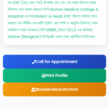
দক্ষ ENT (কান, নাক, গলা) বিশেষজ্ঞ এবং হেড নেক সার্জন হিসেবে ঢাকায়
চিকিৎসা সেবা প্রদান করছেন। তিনি Monno Medical College &
Hospital এর Professor & Head, ENT বিভাগে দায়িত্ব পালন
করছেন এবং দীর্ঘদিন ধরে জটিল ENT রোগ নির্ণয় ও আধুনিক চিকিৎসা সেবায়
অভিজ্ঞতা অর্জন করেছেন। তিনি MBBS, DLO (DU) এবং WHO
Fellow (Bangkok) ডিগ্রিধারী একজন উচ্চ প্রশিক্ষিত চিকিৎসক।
Call for Appointment
Print Profile
Browse More Doctors