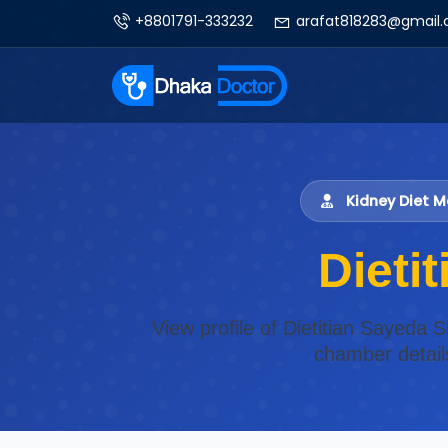
+8801791-333232
arafat818283@gmail
Kidney Diet M
Dieti
View profile of Dietitian Sayeda S
chamber detail