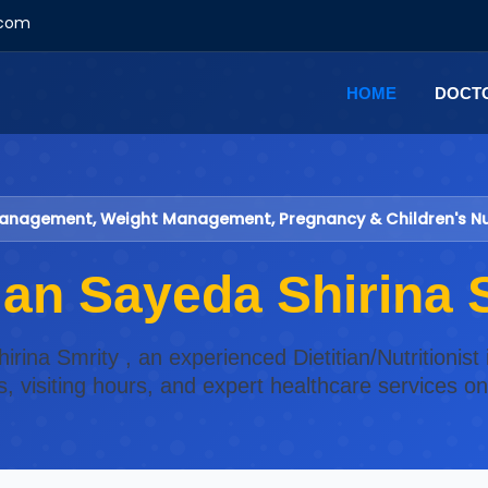
.com
HOME
DOCT
anagement, Weight Management, Pregnancy & Children's Nut
tian Sayeda Shirina 
hirina Smrity , an experienced Dietitian/Nutritionist
s, visiting hours, and expert healthcare services o