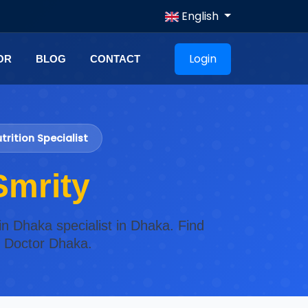
English
Login
OR
BLOG
CONTACT
rition Specialist
Smrity
 in Dhaka specialist in Dhaka. Find
n Doctor Dhaka.