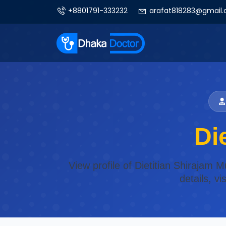
+8801791-333232
arafat818283@gmail
Di
View profile of Dietitian Shirajam M
details, v