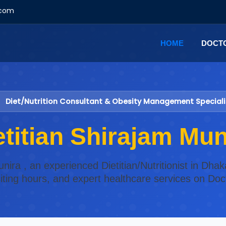
.com
HOME
DOCT
Diet/Nutrition Consultant & Obesity Management Speciali
etitian Shirajam Mun
unira , an experienced Dietitian/Nutritionist in Dh
isiting hours, and expert healthcare services on Do