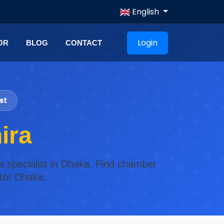
English
Login
OR
BLOG
CONTACT
st
ira
aka specialist in Dhaka. Find chamber
ctor Dhaka.