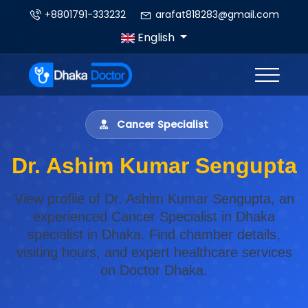
+8801791-333232
arafat818283@gmail.com
English
Cancer Specialist
Dr. Ashim Kumar Sengupta
View profile of Dr. Ashim Kumar Sengupta, an
experienced Cancer Specialist in Dhaka
specialist in Dhaka. Find chamber details,
visiting hours, and expert healthcare services
on Doctor Dhaka.