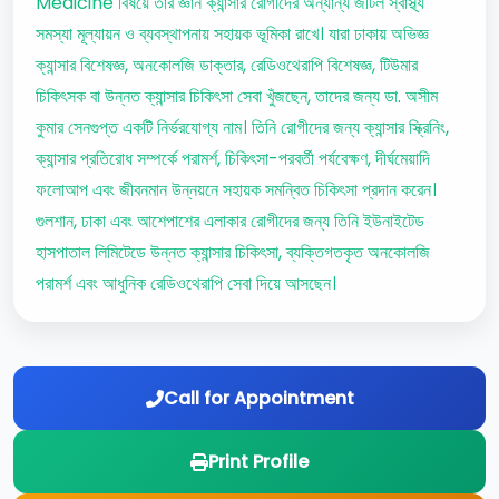
Medicine বিষয়ে তার জ্ঞান ক্যান্সার রোগীদের অন্যান্য জটিল স্বাস্থ্য
সমস্যা মূল্যায়ন ও ব্যবস্থাপনায় সহায়ক ভূমিকা রাখে। যারা ঢাকায় অভিজ্ঞ
ক্যান্সার বিশেষজ্ঞ, অনকোলজি ডাক্তার, রেডিওথেরাপি বিশেষজ্ঞ, টিউমার
চিকিৎসক বা উন্নত ক্যান্সার চিকিৎসা সেবা খুঁজছেন, তাদের জন্য ডা. অসীম
কুমার সেনগুপ্ত একটি নির্ভরযোগ্য নাম। তিনি রোগীদের জন্য ক্যান্সার স্ক্রিনিং,
ক্যান্সার প্রতিরোধ সম্পর্কে পরামর্শ, চিকিৎসা-পরবর্তী পর্যবেক্ষণ, দীর্ঘমেয়াদি
ফলোআপ এবং জীবনমান উন্নয়নে সহায়ক সমন্বিত চিকিৎসা প্রদান করেন।
গুলশান, ঢাকা এবং আশেপাশের এলাকার রোগীদের জন্য তিনি ইউনাইটেড
হাসপাতাল লিমিটেডে উন্নত ক্যান্সার চিকিৎসা, ব্যক্তিগতকৃত অনকোলজি
পরামর্শ এবং আধুনিক রেডিওথেরাপি সেবা দিয়ে আসছেন।
Call for Appointment
Print Profile