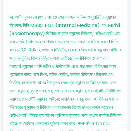
ডা. অসীম কুমার সেনগুপ্ত বাংলাদেশের একজন অভিজ্ঞ ও সুপরিচিত ক্যান্সার
বিশেষজ্ঞ, যিনি MBBS, PGT (Internal Medicine) এবং MPhil
(Radiotherapy) ডিগ্রির মাধ্যমে ক্যান্সার চিকিৎসা, রেডিওথেরাপি এবং
অভ্যন্তরীণ রোগ ব্যবস্থাপনায় উচ্চতর জ্ঞান ও দক্ষতা অর্জন করেছেন। তিনি
বর্তমানে ইউনাইটেড হাসপাতাল লিমিটেড, ঢাকায় কর্মরত থেকে ক্যান্সার রোগীদের
জন্য আধুনিক, বিজ্ঞানভিত্তিক এবং রোগীকেন্দ্রিক চিকিৎসা সেবা প্রদান
করছেন। ক্যান্সার একটি জটিল ও দীর্ঘমেয়াদি রোগ, যার সফল চিকিৎসার জন্য
প্রয়োজন দ্রুত রোগ নির্ণয়, সঠিক স্টেজিং, কার্যকর চিকিৎসা পরিকল্পনা এবং
নিয়মিত ফলোআপ। ডা. অসীম কুমার সেনগুপ্ত ক্যান্সারের বিভিন্ন ধরন যেমন
স্তন ক্যান্সার, ফুসফুস ক্যান্সার, মাথা ও ঘাড়ের ক্যান্সার, গ্যাস্ট্রোইনটেস্টাইনাল
ক্যান্সার, প্রোস্টেট ক্যান্সার, গাইনোকোলজিক্যাল ক্যান্সার এবং বিভিন্ন ধরনের
টিউমারের মূল্যায়ন ও চিকিৎসা ব্যবস্থাপনায় বিশেষ দক্ষতা অর্জন করেছেন।
রেডিওথেরাপি বিষয়ে তার বিশেষ প্রশিক্ষণ ক্যান্সার কোষ ধ্বংসে কার্যকর চিকিৎসা
পরিকল্পনা তৈরিতে গুরুত্বপূর্ণ ভূমিকা পালন করে। পাশাপাশি Internal