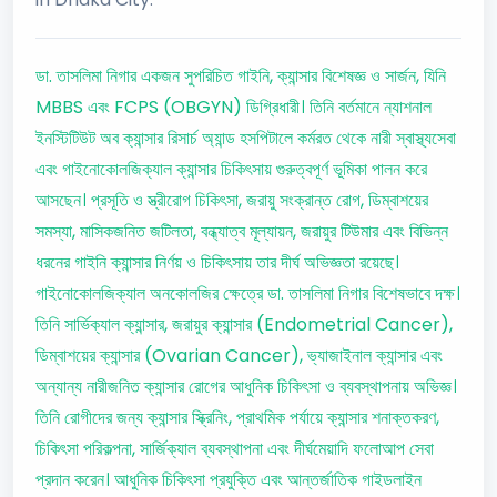
ডা. তাসলিমা নিগার একজন সুপরিচিত গাইনি, ক্যান্সার বিশেষজ্ঞ ও সার্জন, যিনি
MBBS এবং FCPS (OBGYN) ডিগ্রিধারী। তিনি বর্তমানে ন্যাশনাল
ইনস্টিটিউট অব ক্যান্সার রিসার্চ অ্যান্ড হসপিটালে কর্মরত থেকে নারী স্বাস্থ্যসেবা
এবং গাইনোকোলজিক্যাল ক্যান্সার চিকিৎসায় গুরুত্বপূর্ণ ভূমিকা পালন করে
আসছেন। প্রসূতি ও স্ত্রীরোগ চিকিৎসা, জরায়ু সংক্রান্ত রোগ, ডিম্বাশয়ের
সমস্যা, মাসিকজনিত জটিলতা, বন্ধ্যাত্ব মূল্যায়ন, জরায়ুর টিউমার এবং বিভিন্ন
ধরনের গাইনি ক্যান্সার নির্ণয় ও চিকিৎসায় তার দীর্ঘ অভিজ্ঞতা রয়েছে।
গাইনোকোলজিক্যাল অনকোলজির ক্ষেত্রে ডা. তাসলিমা নিগার বিশেষভাবে দক্ষ।
তিনি সার্ভিক্যাল ক্যান্সার, জরায়ুর ক্যান্সার (Endometrial Cancer),
ডিম্বাশয়ের ক্যান্সার (Ovarian Cancer), ভ্যাজাইনাল ক্যান্সার এবং
অন্যান্য নারীজনিত ক্যান্সার রোগের আধুনিক চিকিৎসা ও ব্যবস্থাপনায় অভিজ্ঞ।
তিনি রোগীদের জন্য ক্যান্সার স্ক্রিনিং, প্রাথমিক পর্যায়ে ক্যান্সার শনাক্তকরণ,
চিকিৎসা পরিকল্পনা, সার্জিক্যাল ব্যবস্থাপনা এবং দীর্ঘমেয়াদি ফলোআপ সেবা
প্রদান করেন। আধুনিক চিকিৎসা প্রযুক্তি এবং আন্তর্জাতিক গাইডলাইন