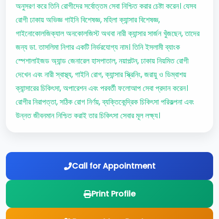
অনুসরণ করে তিনি রোগীদের সর্বোত্তম সেবা নিশ্চিত করার চেষ্টা করেন। যেসব
রোগী ঢাকায় অভিজ্ঞ গাইনি বিশেষজ্ঞ, মহিলা ক্যান্সার বিশেষজ্ঞ,
গাইনোকোলজিক্যাল অনকোলজিস্ট অথবা নারী ক্যান্সার সার্জন খুঁজছেন, তাদের
জন্য ডা. তাসলিমা নিগার একটি নির্ভরযোগ্য নাম। তিনি ইসলামী ব্যাংক
স্পেশালাইজড অ্যান্ড জেনারেল হাসপাতাল, নয়াপল্টন, ঢাকায় নিয়মিত রোগী
দেখেন এবং নারী স্বাস্থ্য, গাইনি রোগ, ক্যান্সার স্ক্রিনিং, জরায়ু ও ডিম্বাশয়
ক্যান্সারের চিকিৎসা, অপারেশন এবং পরবর্তী ফলোআপ সেবা প্রদান করেন।
রোগীর নিরাপত্তা, সঠিক রোগ নির্ণয়, ব্যক্তিকেন্দ্রিক চিকিৎসা পরিকল্পনা এবং
উন্নত জীবনমান নিশ্চিত করাই তার চিকিৎসা সেবার মূল লক্ষ্য।
Call for Appointment
Print Profile