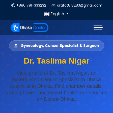
+8801791-333232
arafat818283@gmail.com
English
Gynecology, Cancer Specialist & Surgeon
Dr. Taslima Nigar
View profile of Dr. Taslima Nigar, an
experienced Cancer Specialist in Dhaka
specialist in Dhaka. Find chamber details,
visiting hours, and expert healthcare services
on Doctor Dhaka.