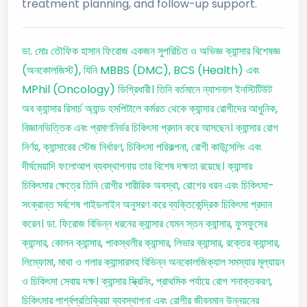
treatment planning, and follow-up support.
ডা. মোঃ তৌফিক হাসান ফিরোজ একজন সুপরিচিত ও অভিজ্ঞ ক্যান্সার বিশেষজ্ঞ
(অনকোলজিস্ট), যিনি MBBS (DMC), BCS (Health) এবং
MPhil (Oncology) ডিগ্রিধারী। তিনি বর্তমানে ন্যাশনাল ইনস্টিটিউট
অব ক্যান্সার রিসার্চ অ্যান্ড হসপিটালে কর্মরত থেকে ক্যান্সার রোগীদের আধুনিক,
বিজ্ঞানভিত্তিক এবং প্রমাণনির্ভর চিকিৎসা প্রদান করে আসছেন। ক্যান্সার রোগ
নির্ণয়, ক্যান্সারের স্টেজ নির্ধারণ, চিকিৎসা পরিকল্পনা, রোগী কাউন্সেলিং এবং
দীর্ঘমেয়াদি ফলোআপ ব্যবস্থাপনায় তার বিশেষ দক্ষতা রয়েছে। ক্যান্সার
চিকিৎসার ক্ষেত্রে তিনি রোগীর শারীরিক অবস্থা, রোগের ধরন এবং চিকিৎসা-
সংক্রান্ত সর্বশেষ গাইডলাইন অনুসরণ করে ব্যক্তিকেন্দ্রিক চিকিৎসা প্রদান
করেন। ডা. ফিরোজ বিভিন্ন ধরনের ক্যান্সার যেমন স্তন ক্যান্সার, ফুসফুসের
ক্যান্সার, কোলন ক্যান্সার, পাকস্থলীর ক্যান্সার, লিভার ক্যান্সার, রক্তের ক্যান্সার,
লিম্ফোমা, মাথা ও গলার ক্যান্সারসহ বিভিন্ন অনকোলজিক্যাল সমস্যার মূল্যায়ন
ও চিকিৎসা সেবায় দক্ষ। ক্যান্সার স্ক্রিনিং, প্রাথমিক পর্যায়ে রোগ শনাক্তকরণ,
চিকিৎসার পার্শ্বপ্রতিক্রিয়া ব্যবস্থাপনা এবং রোগীর জীবনমান উন্নয়নের