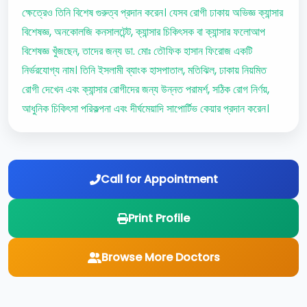
ক্ষেত্রেও তিনি বিশেষ গুরুত্ব প্রদান করেন। যেসব রোগী ঢাকায় অভিজ্ঞ ক্যান্সার
বিশেষজ্ঞ, অনকোলজি কনসালটেন্ট, ক্যান্সার চিকিৎসক বা ক্যান্সার ফলোআপ
বিশেষজ্ঞ খুঁজছেন, তাদের জন্য ডা. মোঃ তৌফিক হাসান ফিরোজ একটি
নির্ভরযোগ্য নাম। তিনি ইসলামী ব্যাংক হাসপাতাল, মতিঝিল, ঢাকায় নিয়মিত
রোগী দেখেন এবং ক্যান্সার রোগীদের জন্য উন্নত পরামর্শ, সঠিক রোগ নির্ণয়,
আধুনিক চিকিৎসা পরিকল্পনা এবং দীর্ঘমেয়াদি সাপোর্টিভ কেয়ার প্রদান করেন।
Call for Appointment
Print Profile
Browse More Doctors