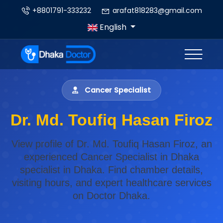
+8801791-333232
arafat818283@gmail.com
English
Cancer Specialist
Dr. Md. Toufiq Hasan Firoz
View profile of Dr. Md. Toufiq Hasan Firoz, an
experienced Cancer Specialist in Dhaka
specialist in Dhaka. Find chamber details,
visiting hours, and expert healthcare services
on Doctor Dhaka.