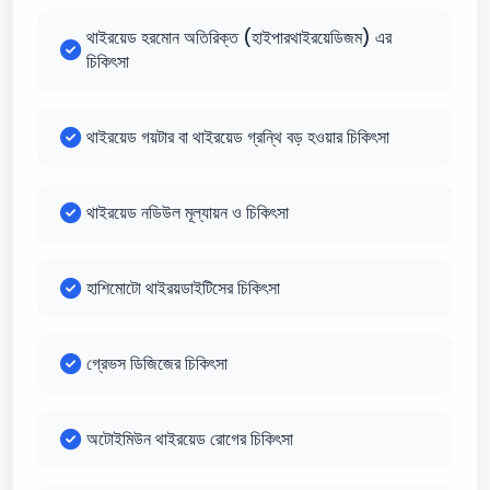
থাইরয়েড হরমোন অতিরিক্ত (হাইপারথাইরয়েডিজম) এর
চিকিৎসা
থাইরয়েড গয়টার বা থাইরয়েড গ্রন্থি বড় হওয়ার চিকিৎসা
থাইরয়েড নডিউল মূল্যায়ন ও চিকিৎসা
হাশিমোটো থাইরয়ডাইটিসের চিকিৎসা
গ্রেভস ডিজিজের চিকিৎসা
অটোইমিউন থাইরয়েড রোগের চিকিৎসা