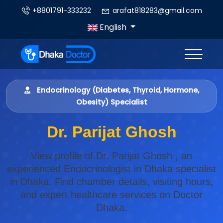
+8801791-333232
arafat818283@gmail.com
English
Endocrinology (Diabetes, Thyroid, Hormone,
Obesity) Specialist
Dr. Parijat Ghosh
View profile of Dr. Parijat Ghosh , an
experienced Endocrinologist in Dhaka specialist
in Dhaka. Find chamber details, visiting hours,
and expert healthcare services on Doctor
Dhaka.