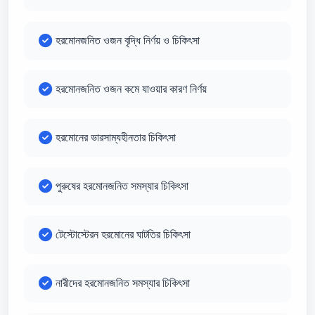
হরমোনজনিত ওজন বৃদ্ধি নির্ণয় ও চিকিৎসা
হরমোনজনিত ওজন কমে যাওয়ার কারণ নির্ণয়
হরমোনের ভারসাম্যহীনতার চিকিৎসা
পুরুষের হরমোনজনিত সমস্যার চিকিৎসা
টেস্টোস্টেরন হরমোনের ঘাটতির চিকিৎসা
নারীদের হরমোনজনিত সমস্যার চিকিৎসা