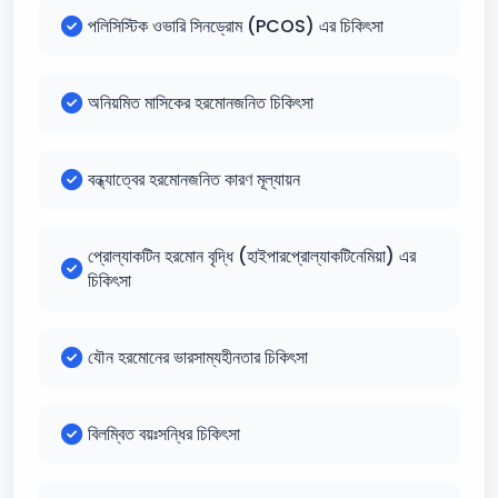
পলিসিস্টিক ওভারি সিনড্রোম (PCOS) এর চিকিৎসা
অনিয়মিত মাসিকের হরমোনজনিত চিকিৎসা
বন্ধ্যাত্বের হরমোনজনিত কারণ মূল্যায়ন
প্রোল্যাকটিন হরমোন বৃদ্ধি (হাইপারপ্রোল্যাকটিনেমিয়া) এর
চিকিৎসা
যৌন হরমোনের ভারসাম্যহীনতার চিকিৎসা
বিলম্বিত বয়ঃসন্ধির চিকিৎসা