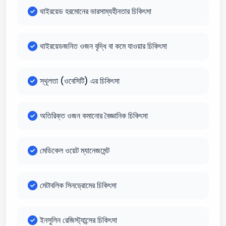
থাইরয়েড হরমোনের ভারসাম্যহীনতার চিকিৎসা
থাইরয়েডজনিত ওজন বৃদ্ধি বা কমে যাওয়ার চিকিৎসা
স্থূলতা (ওবেসিটি) এর চিকিৎসা
অতিরিক্ত ওজন কমানোর বৈজ্ঞানিক চিকিৎসা
মেডিকেল ওয়েট ম্যানেজমেন্ট
মেটাবলিক সিনড্রোমের চিকিৎসা
ইনসুলিন রেজিস্ট্যান্সের চিকিৎসা