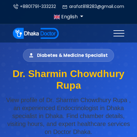
+8801791-333232
arafat818283@gmail.com
English
Diabetes & Medicine Specialist
Dr. Sharmin Chowdhury
Rupa
View profile of Dr. Sharmin Chowdhury Rupa ,
an experienced Endocrinologist in Dhaka
specialist in Dhaka. Find chamber details,
visiting hours, and expert healthcare services
on Doctor Dhaka.