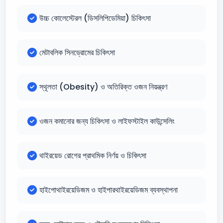
উচ্চ কোলেস্টেরল (ডিসলিপিডেমিয়া) চিকিৎসা
মেটাবলিক সিনড্রোমের চিকিৎসা
স্থূলতা (Obesity) ও অতিরিক্ত ওজন নিয়ন্ত্রণ
ওজন কমানোর জন্য চিকিৎসা ও লাইফস্টাইল কাউন্সেলিং
থাইরয়েড রোগের প্রাথমিক নির্ণয় ও চিকিৎসা
হাইপোথাইরয়েডিজম ও হাইপারথাইরয়েডিজম ব্যবস্থাপনা