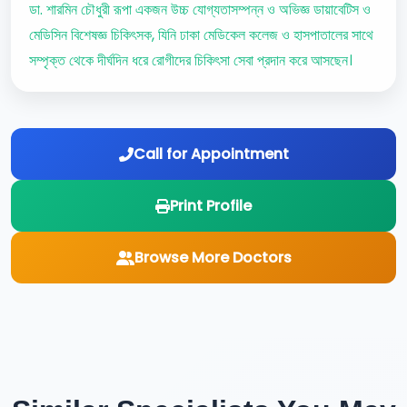
ডা. শারমিন চৌধুরী রূপা একজন উচ্চ যোগ্যতাসম্পন্ন ও অভিজ্ঞ ডায়াবেটিস ও
মেডিসিন বিশেষজ্ঞ চিকিৎসক, যিনি ঢাকা মেডিকেল কলেজ ও হাসপাতালের সাথে
সম্পৃক্ত থেকে দীর্ঘদিন ধরে রোগীদের চিকিৎসা সেবা প্রদান করে আসছেন।
Call for Appointment
Print Profile
Browse More Doctors