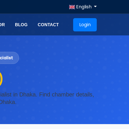
English
Login
OR
BLOG
CONTACT
ialist
)
alist in Dhaka. Find chamber details,
 Dhaka.