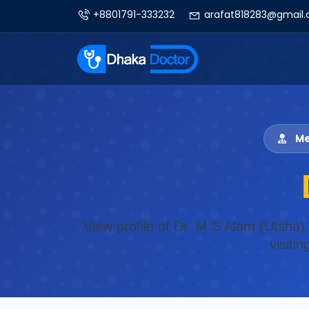
+8801791-333232
arafat818283@gmail
Med
View profile of Dr. M S Alam (Utsha)
visiti