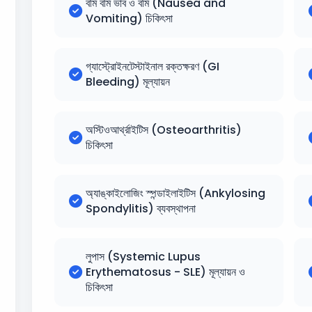
বমি বমি ভাব ও বমি (Nausea and
Vomiting) চিকিৎসা
গ্যাস্ট্রোইনটেস্টাইনাল রক্তক্ষরণ (GI
Bleeding) মূল্যায়ন
অস্টিওআর্থ্রাইটিস (Osteoarthritis)
চিকিৎসা
অ্যাঙ্কাইলোজিং স্পন্ডাইলাইটিস (Ankylosing
Spondylitis) ব্যবস্থাপনা
লুপাস (Systemic Lupus
Erythematosus - SLE) মূল্যায়ন ও
চিকিৎসা