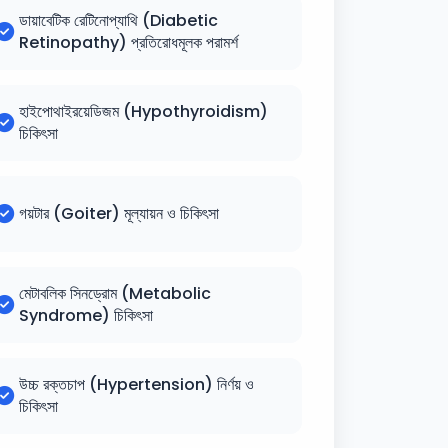
ডায়াবেটিক রেটিনোপ্যাথি (Diabetic
Retinopathy) প্রতিরোধমূলক পরামর্শ
হাইপোথাইরয়েডিজম (Hypothyroidism)
চিকিৎসা
গয়টার (Goiter) মূল্যায়ন ও চিকিৎসা
মেটাবলিক সিনড্রোম (Metabolic
Syndrome) চিকিৎসা
উচ্চ রক্তচাপ (Hypertension) নির্ণয় ও
চিকিৎসা