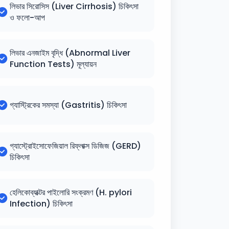
লিভার সিরোসিস (Liver Cirrhosis) চিকিৎসা
ও ফলো-আপ
লিভার এনজাইম বৃদ্ধি (Abnormal Liver
Function Tests) মূল্যায়ন
গ্যাস্ট্রিকের সমস্যা (Gastritis) চিকিৎসা
গ্যাস্ট্রোইসোফেজিয়াল রিফ্লাক্স ডিজিজ (GERD)
চিকিৎসা
হেলিকোব্যাক্টর পাইলোরি সংক্রমণ (H. pylori
Infection) চিকিৎসা