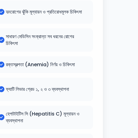
হৃদরোগের ঝুঁকি মূল্যায়ন ও প্রতিরোধমূলক চিকিৎসা
সাধারণ মেডিসিন সংক্রান্ত সব ধরনের রোগের
চিকিৎসা
রক্তস্বল্পতা (Anemia) নির্ণয় ও চিকিৎসা
ফ্যাটি লিভার গ্রেড ১, ২ ও ৩ ব্যবস্থাপনা
হেপাটাইটিস সি (Hepatitis C) মূল্যায়ন ও
ব্যবস্থাপনা