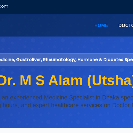
.com
HOME
DOCT
icine, Gastroliver, Rheumatology, Hormone & Diabetes Spec
Dr. M S Alam (Utsha
, an experienced Medicine Specialist in Dhaka speci
ng hours, and expert healthcare services on Doctor