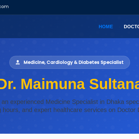
.com
HOME
DOCT
Medicine, Cardiology & Diabetes Specialist
Dr. Maimuna Sultan
 an experienced Medicine Specialist in Dhaka speci
ng hours, and expert healthcare services on Doctor