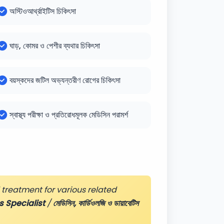
অস্টিওআর্থ্রাইটিস চিকিৎসা
ঘাড়, কোমর ও পেশীর ব্যথার চিকিৎসা
বয়স্কদের জটিল অভ্যন্তরীণ রোগের চিকিৎসা
স্বাস্থ্য পরীক্ষা ও প্রতিরোধমূলক মেডিসিন পরামর্শ
treatment for various related
 Specialist
/
মেডিসিন, কার্ডিওলজি ও ডায়াবেটিস