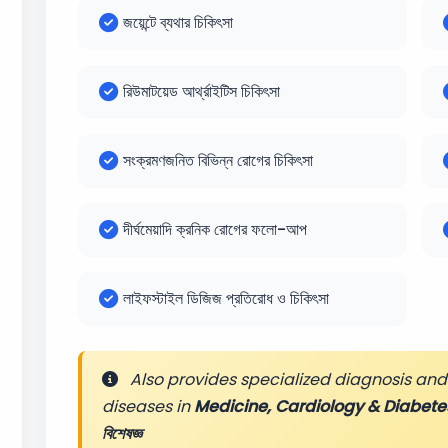
জয়েন্টে ব্যথার চিকিৎসা
রিউমাটয়েড আর্থ্রাইটিস চিকিৎসা
সংক্রমণজনিত বিভিন্ন রোগের চিকিৎসা
দীর্ঘমেয়াদি ক্রনিক রোগের ফলো-আপ
লাইফস্টাইল ডিজিজ প্রতিরোধ ও চিকিৎসা
Also provides specialized diagnosis and 
diseases in
Medicine, Cardiology & Diabetes
বিশেষজ্ঞ