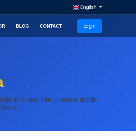
English
Login
OR
BLOG
CONTACT
a
alist in Dhaka. Find chamber details,
 Dhaka.