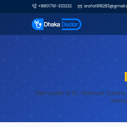
+8801791-333232
arafat818283@gmail
View profile of Dr. Maimuna Sultana,
visiti