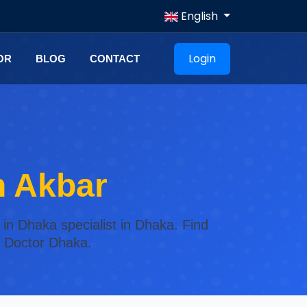
English
Login
OR
BLOG
CONTACT
h Akbar
in Dhaka specialist in Dhaka. Find
n Doctor Dhaka.