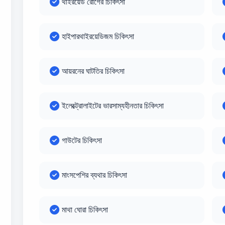
থাইরয়েড রোগের চিকিৎসা
হাইপারথাইরয়েডিজম চিকিৎসা
আয়রনের ঘাটতির চিকিৎসা
ইলেক্ট্রোলাইটের ভারসাম্যহীনতার চিকিৎসা
গাউটের চিকিৎসা
মাংসপেশির ব্যথার চিকিৎসা
মাথা ঘোরা চিকিৎসা