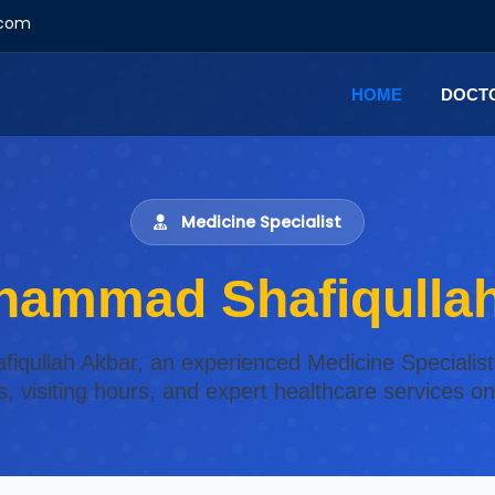
.com
HOME
DOCT
Medicine Specialist
hammad Shafiqulla
iqullah Akbar, an experienced Medicine Specialist 
s, visiting hours, and expert healthcare services o