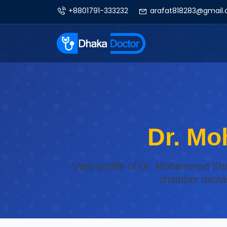
+8801791-333232
arafat818283@gmail
Dr. Mo
View profile of Dr. Mohammad Shaf
chamber detail