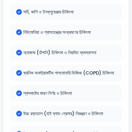
সর্দি, কাশি ও ইনফ্লুয়েঞ্জার চিকিৎসা
নিউমোনিয়া ও শ্বাসতন্ত্রের সংক্রমণের চিকিৎসা
অ্যাজমা (হাঁপানি) চিকিৎসা ও নিয়মিত ব্যবস্থাপনা
ক্রনিক অবস্ট্রাকটিভ পালমোনারি ডিজিজ (COPD) চিকিৎসা
শ্বাসকষ্টের কারণ নির্ণয় ও চিকিৎসা
উচ্চ রক্তচাপ (হাই ব্লাড প্রেসার) নিয়ন্ত্রণ ও চিকিৎসা