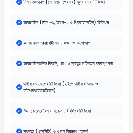
নিম্ন রক্তচাপ (লো ব্লাড প্রেসার) মূল্যায়ন ও চিকিৎসা
ডায়াবেটিস (টাইপ-১, টাইপ-২ ও প্রিডায়াবেটিস) চিকিৎসা
অনিয়ন্ত্রিত ডায়াবেটিসের চিকিৎসা ও ফলোআপ
ডায়াবেটিসজনিত কিডনি, চোখ ও স্নায়ুর জটিলতার ব্যবস্থাপনা
থাইরয়েড রোগের চিকিৎসা (হাইপোথাইরয়েডিজম ও
হাইপারথাইরয়েডিজম)
উচ্চ কোলেস্টেরল ও রক্তে চর্বি বৃদ্ধির চিকিৎসা
স্থূলতা (ওবেসিটি) ও ওজন নিয়ন্ত্রণ পরামর্শ