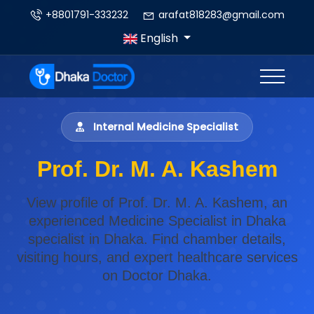
+8801791-333232
arafat818283@gmail.com
English
Internal Medicine Specialist
Prof. Dr. M. A. Kashem
View profile of Prof. Dr. M. A. Kashem, an
experienced Medicine Specialist in Dhaka
specialist in Dhaka. Find chamber details,
visiting hours, and expert healthcare services
on Doctor Dhaka.