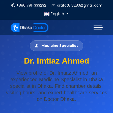
+8801791-333232
arafat818283@gmail.com
English
Medicine Specialist
Dr. Imtiaz Ahmed
View profile of Dr. Imtiaz Ahmed, an
experienced Medicine Specialist in Dhaka
specialist in Dhaka. Find chamber details,
visiting hours, and expert healthcare services
on Doctor Dhaka.