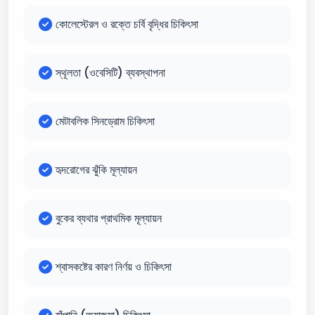
কোলেস্টেরল ও রক্তে চর্বি বৃদ্ধির চিকিৎসা
স্থূলতা (ওবেসিটি) ব্যবস্থাপনা
মেটাবলিক সিনড্রোম চিকিৎসা
হৃদরোগের ঝুঁকি মূল্যায়ন
বুকের ব্যথার প্রাথমিক মূল্যায়ন
শ্বাসকষ্টের কারণ নির্ণয় ও চিকিৎসা