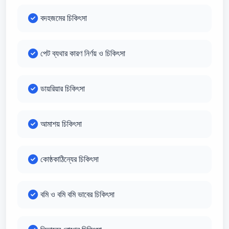
বদহজমের চিকিৎসা
পেট ব্যথার কারণ নির্ণয় ও চিকিৎসা
ডায়রিয়ার চিকিৎসা
আমাশয় চিকিৎসা
কোষ্ঠকাঠিন্যের চিকিৎসা
বমি ও বমি বমি ভাবের চিকিৎসা