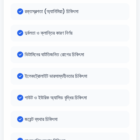
রক্তস্বল্পতা (অ্যানিমিয়া) চিকিৎসা
দুর্বলতা ও ক্লান্তির কারণ নির্ণয়
ভিটামিনের ঘাটতিজনিত রোগের চিকিৎসা
ইলেকট্রোলাইট ভারসাম্যহীনতার চিকিৎসা
গাউট ও ইউরিক অ্যাসিড বৃদ্ধির চিকিৎসা
জয়েন্ট ব্যথার চিকিৎসা