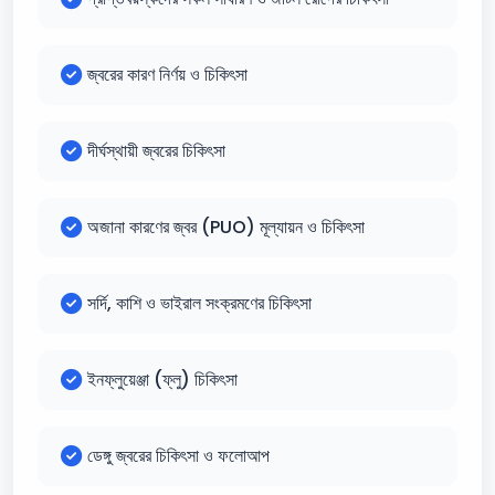
জ্বরের কারণ নির্ণয় ও চিকিৎসা
দীর্ঘস্থায়ী জ্বরের চিকিৎসা
অজানা কারণের জ্বর (PUO) মূল্যায়ন ও চিকিৎসা
সর্দি, কাশি ও ভাইরাল সংক্রমণের চিকিৎসা
ইনফ্লুয়েঞ্জা (ফ্লু) চিকিৎসা
ডেঙ্গু জ্বরের চিকিৎসা ও ফলোআপ