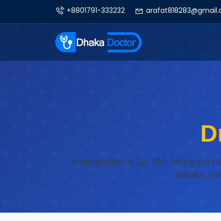
+8801791-333232
arafat818283@gmail
D
View profile of Dr. Md. Monjurul 
details, v