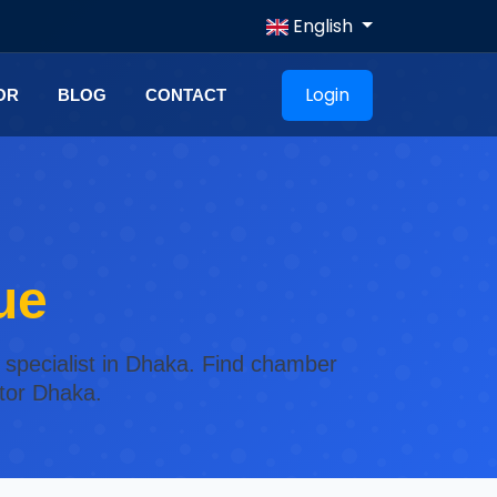
English
Login
OR
BLOG
CONTACT
ue
 specialist in Dhaka. Find chamber
ctor Dhaka.