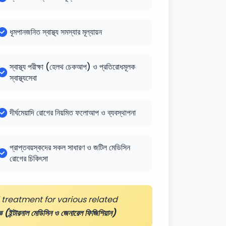
ধূমপানজনিত স্বাস্থ্য সমস্যার মূল্যায়ন
স্বাস্থ্য পরীক্ষা (হেলথ চেকআপ) ও প্রতিরোধমূলক
স্বাস্থ্যসেবা
দীর্ঘমেয়াদি রোগের নিয়মিত ফলোআপ ও ব্যবস্থাপনা
প্রাপ্তবয়স্কদের সকল সাধারণ ও জটিল মেডিসিন
রোগের চিকিৎসা
treatment for various related
্ঞ (ইন্টারনাল মেডিসিন ও জেনারেল ফিজিশিয়ান)