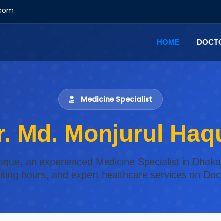
.com
HOME
DOCT
Medicine Specialist
r. Md. Monjurul Haq
Haque, an experienced Medicine Specialist in Dhaka
isiting hours, and expert healthcare services on Do