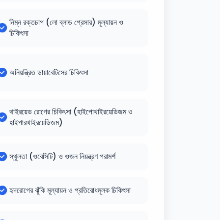
নিম্ন রক্তচাপ (লো ব্লাড প্রেসার) মূল্যায়ন ও
চিকিৎসা
অনিয়ন্ত্রিত ডায়াবেটিসের চিকিৎসা
থাইরয়েড রোগের চিকিৎসা (হাইপোথাইরয়েডিজম ও
হাইপারথাইরয়েডিজম)
স্থূলতা (ওবেসিটি) ও ওজন নিয়ন্ত্রণ পরামর্শ
হৃদরোগের ঝুঁকি মূল্যায়ন ও প্রতিরোধমূলক চিকিৎসা