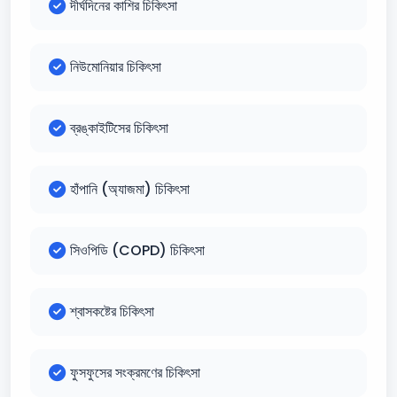
দীর্ঘদিনের কাশির চিকিৎসা
নিউমোনিয়ার চিকিৎসা
ব্রঙ্কাইটিসের চিকিৎসা
হাঁপানি (অ্যাজমা) চিকিৎসা
সিওপিডি (COPD) চিকিৎসা
শ্বাসকষ্টের চিকিৎসা
ফুসফুসের সংক্রমণের চিকিৎসা