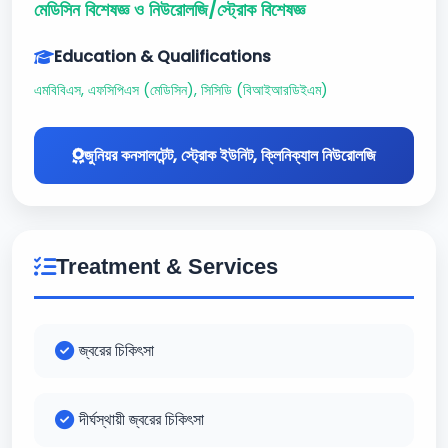
মেডিসিন বিশেষজ্ঞ ও নিউরোলজি/স্ট্রোক বিশেষজ্ঞ
Education & Qualifications
এমবিবিএস, এফসিপিএস (মেডিসিন), সিসিডি (বিআইআরডিইএম)
জুনিয়র কনসালটেন্ট, স্ট্রোক ইউনিট, ক্লিনিক্যাল নিউরোলজি
Treatment & Services
জ্বরের চিকিৎসা
দীর্ঘস্থায়ী জ্বরের চিকিৎসা