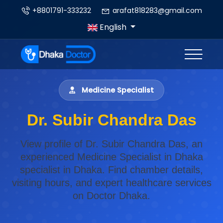
+8801791-333232
arafat818283@gmail.com
English
Medicine Specialist
Dr. Subir Chandra Das
View profile of Dr. Subir Chandra Das, an
experienced Medicine Specialist in Dhaka
specialist in Dhaka. Find chamber details,
visiting hours, and expert healthcare services
on Doctor Dhaka.