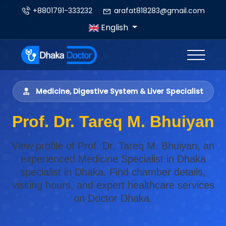
+8801791-333232
arafat818283@gmail.com
English
Medicine, Digestive System & Liver Specialist
Prof. Dr. Tareq M. Bhuiyan
View profile of Prof. Dr. Tareq M. Bhuiyan, an
experienced Medicine Specialist in Dhaka
specialist in Dhaka. Find chamber details,
visiting hours, and expert healthcare services
on Doctor Dhaka.