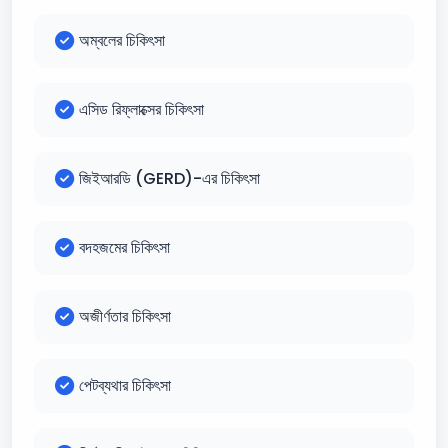
অম্বলের চিকিৎসা
এসিড রিফ্লাক্সের চিকিৎসা
জিইআরডি (GERD)-এর চিকিৎসা
বদহজমের চিকিৎসা
অজীর্ণতার চিকিৎসা
পেটব্যথার চিকিৎসা