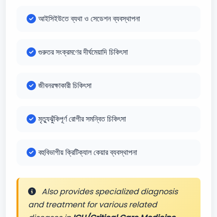
আইসিইউতে ব্যথা ও সেডেশন ব্যবস্থাপনা
গুরুতর সংক্রমণের দীর্ঘমেয়াদি চিকিৎসা
জীবনরক্ষাকারী চিকিৎসা
মৃত্যুঝুঁকিপূর্ণ রোগীর সমন্বিত চিকিৎসা
বহুবিভাগীয় ক্রিটিক্যাল কেয়ার ব্যবস্থাপনা
Also provides specialized diagnosis
and treatment for various related