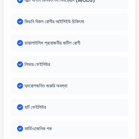
মাল্টি অর্গান ডিসফাংশন সিনড্রোম (MODS)
কিডনি বিকল রোগীর আইসিইউ চিকিৎসা
ডায়ালাইসিস প্রয়োজনীয় জটিল রোগী
লিভার ফেইলিউর
হৃদরোগজনিত জরুরি অবস্থা
হার্ট ফেইলিউর
কার্ডিওজেনিক শক