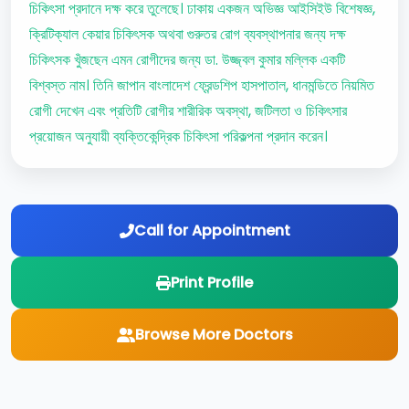
চিকিৎসা প্রদানে দক্ষ করে তুলেছে। ঢাকায় একজন অভিজ্ঞ আইসিইউ বিশেষজ্ঞ,
ক্রিটিক্যাল কেয়ার চিকিৎসক অথবা গুরুতর রোগ ব্যবস্থাপনার জন্য দক্ষ
চিকিৎসক খুঁজছেন এমন রোগীদের জন্য ডা. উজ্জ্বল কুমার মল্লিক একটি
বিশ্বস্ত নাম। তিনি জাপান বাংলাদেশ ফ্রেন্ডশিপ হাসপাতাল, ধানমন্ডিতে নিয়মিত
রোগী দেখেন এবং প্রতিটি রোগীর শারীরিক অবস্থা, জটিলতা ও চিকিৎসার
প্রয়োজন অনুযায়ী ব্যক্তিকেন্দ্রিক চিকিৎসা পরিকল্পনা প্রদান করেন।
Call for Appointment
Print Profile
Browse More Doctors