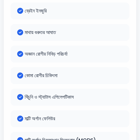
ব্রেইন ইনজুরি
মাথায় গুরুতর আঘাত
অজ্ঞান রোগীর নিবিড় পরিচর্যা
কোমা রোগীর চিকিৎসা
খিঁচুনি ও স্ট্যাটাস এপিলেপটিকাস
মাল্টি অর্গান ফেলিউর