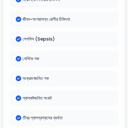
জীবন-সংশয়াপন্ন রোগীর চিকিৎসা
সেপসিস (Sepsis)
সেপ্টিক শক
সংক্রমণজনিত শক
শ্বাসকষ্টজনিত সংকট
তীব্র শ্বাসপ্রশ্বাসের ব্যর্থতা