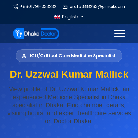
+8801791-333232
arafat818283@gmail.com
English
ICU/Critical Care Medicine Specialist
Dr. Uzzwal Kumar Mallick
View profile of Dr. Uzzwal Kumar Mallick, an
experienced Medicine Specialist in Dhaka
specialist in Dhaka. Find chamber details,
visiting hours, and expert healthcare services
on Doctor Dhaka.