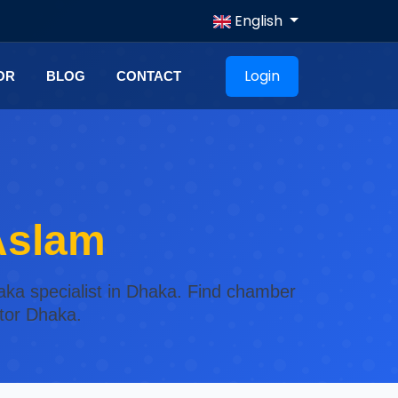
English
Login
OR
BLOG
CONTACT
Aslam
aka specialist in Dhaka. Find chamber
ctor Dhaka.