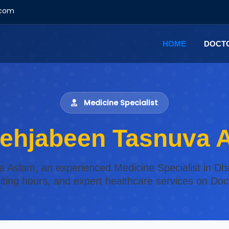
.com
HOME
DOCT
Medicine Specialist
Mehjabeen Tasnuva 
a Aslam, an experienced Medicine Specialist in Dh
isiting hours, and expert healthcare services on Do