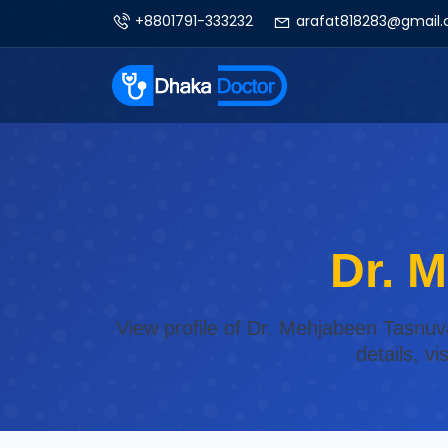
+8801791-333232
arafat818283@gmail
Dr. 
View profile of Dr. Mehjabeen Tasnuv
details, v