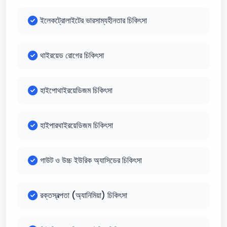
ইলেকট্রোলাইটের ভারসাম্যহীনতার চিকিৎসা
থাইরয়েড রোগের চিকিৎসা
হাইপোথাইরয়েডিজম চিকিৎসা
হাইপারথাইরয়েডিজম চিকিৎসা
গাউট ও উচ্চ ইউরিক অ্যাসিডের চিকিৎসা
রক্তস্বল্পতা (অ্যানিমিয়া) চিকিৎসা