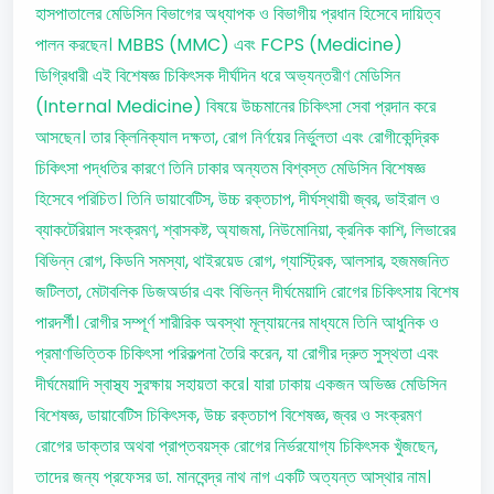
হাসপাতালের মেডিসিন বিভাগের অধ্যাপক ও বিভাগীয় প্রধান হিসেবে দায়িত্ব
পালন করছেন। MBBS (MMC) এবং FCPS (Medicine)
ডিগ্রিধারী এই বিশেষজ্ঞ চিকিৎসক দীর্ঘদিন ধরে অভ্যন্তরীণ মেডিসিন
(Internal Medicine) বিষয়ে উচ্চমানের চিকিৎসা সেবা প্রদান করে
আসছেন। তার ক্লিনিক্যাল দক্ষতা, রোগ নির্ণয়ের নির্ভুলতা এবং রোগীকেন্দ্রিক
চিকিৎসা পদ্ধতির কারণে তিনি ঢাকার অন্যতম বিশ্বস্ত মেডিসিন বিশেষজ্ঞ
হিসেবে পরিচিত। তিনি ডায়াবেটিস, উচ্চ রক্তচাপ, দীর্ঘস্থায়ী জ্বর, ভাইরাল ও
ব্যাকটেরিয়াল সংক্রমণ, শ্বাসকষ্ট, অ্যাজমা, নিউমোনিয়া, ক্রনিক কাশি, লিভারের
বিভিন্ন রোগ, কিডনি সমস্যা, থাইরয়েড রোগ, গ্যাস্ট্রিক, আলসার, হজমজনিত
জটিলতা, মেটাবলিক ডিজঅর্ডার এবং বিভিন্ন দীর্ঘমেয়াদি রোগের চিকিৎসায় বিশেষ
পারদর্শী। রোগীর সম্পূর্ণ শারীরিক অবস্থা মূল্যায়নের মাধ্যমে তিনি আধুনিক ও
প্রমাণভিত্তিক চিকিৎসা পরিকল্পনা তৈরি করেন, যা রোগীর দ্রুত সুস্থতা এবং
দীর্ঘমেয়াদি স্বাস্থ্য সুরক্ষায় সহায়তা করে। যারা ঢাকায় একজন অভিজ্ঞ মেডিসিন
বিশেষজ্ঞ, ডায়াবেটিস চিকিৎসক, উচ্চ রক্তচাপ বিশেষজ্ঞ, জ্বর ও সংক্রমণ
রোগের ডাক্তার অথবা প্রাপ্তবয়স্ক রোগের নির্ভরযোগ্য চিকিৎসক খুঁজছেন,
তাদের জন্য প্রফেসর ডা. মানবেন্দ্র নাথ নাগ একটি অত্যন্ত আস্থার নাম।