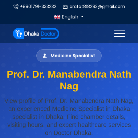
+8801791-333232
arafat818283@gmail.com
English
Medicine Specialist
Prof. Dr. Manabendra Nath
Nag
View profile of Prof. Dr. Manabendra Nath Nag,
an experienced Medicine Specialist in Dhaka
specialist in Dhaka. Find chamber details,
visiting hours, and expert healthcare services
on Doctor Dhaka.