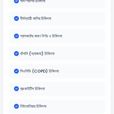
সর্দি-কাশির চিকিৎসা
দীর্ঘস্থায়ী কাশির চিকিৎসা
শ্বাসকষ্টের কারণ নির্ণয় ও চিকিৎসা
হাঁপানি (অ্যাজমা) চিকিৎসা
সিওপিডি (COPD) চিকিৎসা
ব্রংকাইটিস চিকিৎসা
নিউমোনিয়ার চিকিৎসা