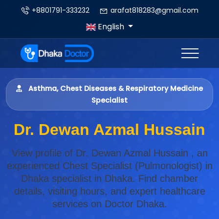
+8801791-333232
arafat818283@gmail.com
English
Asthma, Chest Diseases & Respiratory Medicine
Specialist
Dr. Dewan Azmal Hussain
View profile of Dr. Dewan Azmal Hussain , an
experienced Chest Specialist (Pulmonologist) in
Dhaka specialist in Dhaka. Find chamber
details, visiting hours, and expert healthcare
services on Doctor Dhaka.