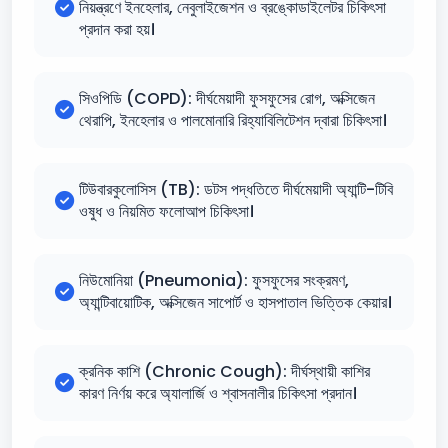
নিয়ন্ত্রণে ইনহেলার, নেবুলাইজেশন ও ব্রঙ্কোডাইলেটর চিকিৎসা
প্রদান করা হয়।
সিওপিডি (COPD): দীর্ঘমেয়াদী ফুসফুসের রোগ, অক্সিজেন
থেরাপি, ইনহেলার ও পালমোনারি রিহ্যাবিলিটেশন দ্বারা চিকিৎসা।
টিউবারকুলোসিস (TB): ডটস পদ্ধতিতে দীর্ঘমেয়াদী অ্যান্টি-টিবি
ওষুধ ও নিয়মিত ফলোআপ চিকিৎসা।
নিউমোনিয়া (Pneumonia): ফুসফুসের সংক্রমণ,
অ্যান্টিবায়োটিক, অক্সিজেন সাপোর্ট ও হাসপাতাল ভিত্তিক কেয়ার।
ক্রনিক কাশি (Chronic Cough): দীর্ঘস্থায়ী কাশির
কারণ নির্ণয় করে অ্যালার্জি ও শ্বাসনালীর চিকিৎসা প্রদান।