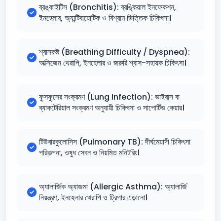
ব্রঙ্কাইটিস (Bronchitis): ব্রঙ্কিয়াল ইনফেকশন,
ইনহেলার, অ্যান্টিবায়োটিক ও বিশ্রাম ভিত্তিক চিকিৎসা।
শ্বাসকষ্ট (Breathing Difficulty / Dyspnea):
অক্সিজেন থেরাপি, ইনহেলার ও জরুরি শ্বাস-সহায়ক চিকিৎসা।
ফুসফুসের সংক্রমণ (Lung Infection): ভাইরাস বা
ব্যাকটেরিয়াল সংক্রমণ অনুযায়ী চিকিৎসা ও সাপোর্টিভ কেয়ার।
টিউবারকুলোসিস (Pulmonary TB): দীর্ঘমেয়াদী চিকিৎসা
পরিকল্পনা, ওষুধ সেবন ও নিয়মিত মনিটরিং।
অ্যালার্জিক অ্যাজমা (Allergic Asthma): অ্যালার্জি
নিয়ন্ত্রণ, ইনহেলার থেরাপি ও ট্রিগার এড়ানো।