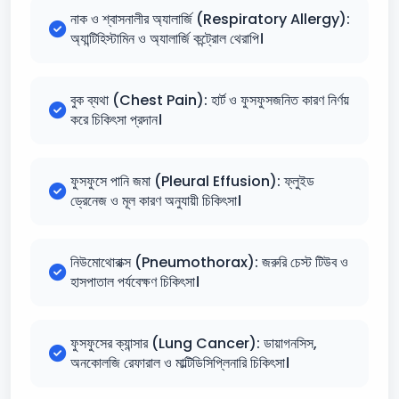
নাক ও শ্বাসনালীর অ্যালার্জি (Respiratory Allergy):
অ্যান্টিহিস্টামিন ও অ্যালার্জি কন্ট্রোল থেরাপি।
বুক ব্যথা (Chest Pain): হার্ট ও ফুসফুসজনিত কারণ নির্ণয়
করে চিকিৎসা প্রদান।
ফুসফুসে পানি জমা (Pleural Effusion): ফ্লুইড
ড্রেনেজ ও মূল কারণ অনুযায়ী চিকিৎসা।
নিউমোথোরাক্স (Pneumothorax): জরুরি চেস্ট টিউব ও
হাসপাতাল পর্যবেক্ষণ চিকিৎসা।
ফুসফুসের ক্যান্সার (Lung Cancer): ডায়াগনসিস,
অনকোলজি রেফারাল ও মাল্টিডিসিপ্লিনারি চিকিৎসা।