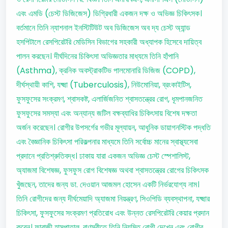
এবং এমডি (চেস্ট ডিজিজেস) ডিগ্রিধারী একজন দক্ষ ও অভিজ্ঞ চিকিৎসক।
বর্তমানে তিনি ন্যাশনাল ইনস্টিটিউট অব ডিজিজেস অব দ্য চেস্ট অ্যান্ড
হসপিটালে রেসপিরেটরি মেডিসিন বিভাগের সহকারী অধ্যাপক হিসেবে দায়িত্ব
পালন করছেন। দীর্ঘদিনের চিকিৎসা অভিজ্ঞতার মাধ্যমে তিনি হাঁপানি
(Asthma), ক্রনিক অবস্ট্রাকটিভ পালমোনারি ডিজিজ (COPD),
দীর্ঘস্থায়ী কাশি, যক্ষ্মা (Tuberculosis), নিউমোনিয়া, ব্রংকাইটিস,
ফুসফুসের সংক্রমণ, শ্বাসকষ্ট, এলার্জিজনিত শ্বাসতন্ত্রের রোগ, ধূমপানজনিত
ফুসফুসের সমস্যা এবং অন্যান্য জটিল বক্ষব্যাধির চিকিৎসায় বিশেষ দক্ষতা
অর্জন করেছেন। রোগীর উপসর্গের গভীর মূল্যায়ন, আধুনিক ডায়াগনস্টিক পদ্ধতি
এবং বৈজ্ঞানিক চিকিৎসা পরিকল্পনার মাধ্যমে তিনি সর্বোচ্চ মানের স্বাস্থ্যসেবা
প্রদানে প্রতিশ্রুতিবদ্ধ। ঢাকায় যারা একজন অভিজ্ঞ চেস্ট স্পেশালিস্ট,
অ্যাজমা বিশেষজ্ঞ, ফুসফুস রোগ বিশেষজ্ঞ অথবা শ্বাসতন্ত্রের রোগের চিকিৎসক
খুঁজছেন, তাদের জন্য ডা. দেওয়ান আজমল হোসেন একটি নির্ভরযোগ্য নাম।
তিনি রোগীদের জন্য দীর্ঘমেয়াদি অ্যাজমা নিয়ন্ত্রণ, সিওপিডি ব্যবস্থাপনা, যক্ষ্মার
চিকিৎসা, ফুসফুসের সংক্রমণ প্রতিরোধ এবং উন্নত রেসপিরেটরি কেয়ার প্রদান
করেন। ফারাজী হাসপাতাল, বাণস্রীতে তিনি নিয়মিত রোগী দেখেন এবং রোগীর