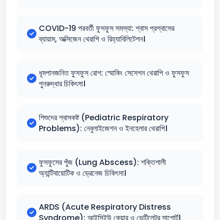
COVID-19 পরবর্তী ফুসফুস সমস্যা: শ্বাস প্রশ্বাসের
ব্যায়াম, অক্সিজেন থেরাপি ও রিহ্যাবিলিটেশন।
ধূমপানজনিত ফুসফুস রোগ: স্মোকিং সেসেশন থেরাপি ও ফুসফুস
পুনরুদ্ধার চিকিৎসা।
শিশুদের শ্বাসকষ্ট (Pediatric Respiratory
Problems): নেবুলাইজেশন ও ইনহেলার থেরাপি।
ফুসফুসের পুঁজ (Lung Abscess): শক্তিশালী
অ্যান্টিবায়োটিক ও ড্রেনেজ চিকিৎসা।
ARDS (Acute Respiratory Distress
Syndrome): আইসিইউ কেয়ার ও ভেন্টিলেটর সাপোর্ট।