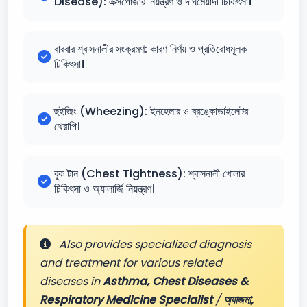
Disease): এক্সপোজার নিয়ন্ত্রণ ও দীর্ঘমেয়াদী চিকিৎসা।
বারবার শ্বাসনালীর সংক্রমণ: কারণ নির্ণয় ও প্রতিরোধমূলক
চিকিৎসা।
হুইজিং (Wheezing): ইনহেলার ও ব্রঙ্কোডাইলেটর
থেরাপি।
বুক টান (Chest Tightness): শ্বাসনালী খোলার
চিকিৎসা ও অ্যালার্জি নিয়ন্ত্রণ।
Also provides specialized diagnosis
and treatment for various related
diseases in
Asthma, Chest Diseases &
Respiratory Medicine Specialist
/
অ্যাজমা,