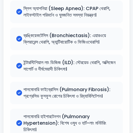
স্লিপ অ্যাপনিয়া (Sleep Apnea): CPAP থেরাপি,
লাইফস্টাইল পরিবর্তন ও ঘুমজনিত সমস্যা নিয়ন্ত্রণ।
ব্রঙ্কিয়েকটেসিস (Bronchiectasis): এয়ারওয়ে
ক্লিয়ারেন্স থেরাপি, অ্যান্টিবায়োটিক ও ফিজিওথেরাপি।
ইন্টারস্টিশিয়াল লাং ডিজিজ (ILD): স্টেরয়েড থেরাপি, অক্সিজেন
সাপোর্ট ও দীর্ঘমেয়াদী চিকিৎসা।
পালমোনারি ফাইব্রোসিস (Pulmonary Fibrosis):
প্রগ্রেসিভ ফুসফুস রোগের চিকিৎসা ও রিহ্যাবিলিটেশন।
পালমোনারি হাইপারটেনশন (Pulmonary
Hypertension): বিশেষ ওষুধ ও হার্ট-লাং মনিটরিং
চিকিৎসা।