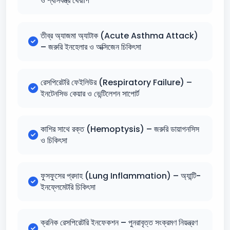
ও শ্বাসযন্ত্র থেরাপি
তীব্র অ্যাজমা অ্যাটাক (Acute Asthma Attack)
– জরুরি ইনহেলার ও অক্সিজেন চিকিৎসা
রেসপিরেটরি ফেইলিউর (Respiratory Failure) –
ইনটেনসিভ কেয়ার ও ভেন্টিলেশন সাপোর্ট
কাশির সাথে রক্ত (Hemoptysis) – জরুরি ডায়াগনসিস
ও চিকিৎসা
ফুসফুসের প্রদাহ (Lung Inflammation) – অ্যান্টি-
ইনফ্লেমেটরি চিকিৎসা
ক্রনিক রেসপিরেটরি ইনফেকশন – পুনরাবৃত্ত সংক্রমণ নিয়ন্ত্রণ