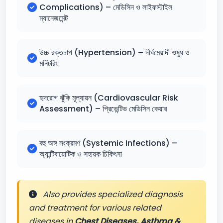
Complications) – মেডিসিন ও লাইফস্টাইল
ম্যানেজমেন্ট
উচ্চ রক্তচাপ (Hypertension) – দীর্ঘমেয়াদী ওষুধ ও
মনিটরিং
হৃদরোগ ঝুঁকি মূল্যায়ন (Cardiovascular Risk
Assessment) – প্রিভেন্টিভ মেডিসিন কেয়ার
বহু অঙ্গ সংক্রমণ (Systemic Infections) –
অ্যান্টিবায়োটিক ও সহায়ক চিকিৎসা
Also provides specialized diagnosis
and treatment for various related
diseases in
Chest Diseases, Asthma &