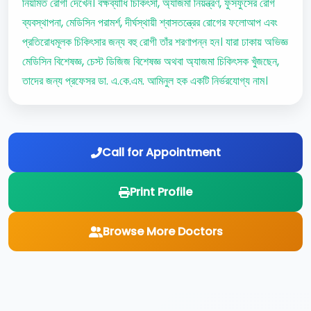
নিয়মিত রোগী দেখেন। বক্ষব্যাধি চিকিৎসা, অ্যাজমা নিয়ন্ত্রণ, ফুসফুসের রোগ
ব্যবস্থাপনা, মেডিসিন পরামর্শ, দীর্ঘস্থায়ী শ্বাসতন্ত্রের রোগের ফলোআপ এবং
প্রতিরোধমূলক চিকিৎসার জন্য বহু রোগী তাঁর শরণাপন্ন হন। যারা ঢাকায় অভিজ্ঞ
মেডিসিন বিশেষজ্ঞ, চেস্ট ডিজিজ বিশেষজ্ঞ অথবা অ্যাজমা চিকিৎসক খুঁজছেন,
তাদের জন্য প্রফেসর ডা. এ.কে.এম. আমিনুল হক একটি নির্ভরযোগ্য নাম।
Call for Appointment
Print Profile
Browse More Doctors