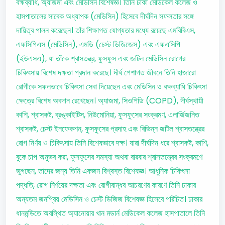
বক্ষব্যাধি, অ্যাজমা এবং মেডিসিন বিশেষজ্ঞ। তিনি ঢাকা মেডিকেল কলেজ ও
হাসপাতালের সাবেক অধ্যাপক (মেডিসিন) হিসেবে দীর্ঘদিন সফলতার সঙ্গে
দায়িত্ব পালন করেছেন। তাঁর শিক্ষাগত যোগ্যতার মধ্যে রয়েছে এমবিবিএস,
এফসিপিএস (মেডিসিন), এমডি (চেস্ট ডিজিজেস) এবং এফএসিপি
(ইউএসএ), যা তাঁকে শ্বাসতন্ত্র, ফুসফুস এবং জটিল মেডিসিন রোগের
চিকিৎসায় বিশেষ দক্ষতা প্রদান করেছে। দীর্ঘ পেশাগত জীবনে তিনি হাজারো
রোগীকে সফলভাবে চিকিৎসা সেবা দিয়েছেন এবং মেডিসিন ও বক্ষব্যাধি চিকিৎসা
ক্ষেত্রে বিশেষ অবদান রেখেছেন। অ্যাজমা, সিওপিডি (COPD), দীর্ঘস্থায়ী
কাশি, শ্বাসকষ্ট, ব্রঙ্কাইটিস, নিউমোনিয়া, ফুসফুসের সংক্রমণ, এলার্জিজনিত
শ্বাসকষ্ট, চেস্ট ইনফেকশন, ফুসফুসের প্রদাহ এবং বিভিন্ন জটিল শ্বাসতন্ত্রের
রোগ নির্ণয় ও চিকিৎসায় তিনি বিশেষভাবে দক্ষ। যারা দীর্ঘদিন ধরে শ্বাসকষ্ট, কাশি,
বুকে চাপ অনুভব করা, ফুসফুসের সমস্যা অথবা বারবার শ্বাসতন্ত্রের সংক্রমণে
ভুগছেন, তাদের জন্য তিনি একজন বিশ্বস্ত বিশেষজ্ঞ। আধুনিক চিকিৎসা
পদ্ধতি, রোগ নির্ণয়ের দক্ষতা এবং রোগীবান্ধব আচরণের কারণে তিনি ঢাকার
অন্যতম জনপ্রিয় মেডিসিন ও চেস্ট ডিজিজ বিশেষজ্ঞ হিসেবে পরিচিত। ঢাকার
ধানমন্ডিতে অবস্থিত অ্যানোয়ার খান মডার্ন মেডিকেল কলেজ হাসপাতালে তিনি