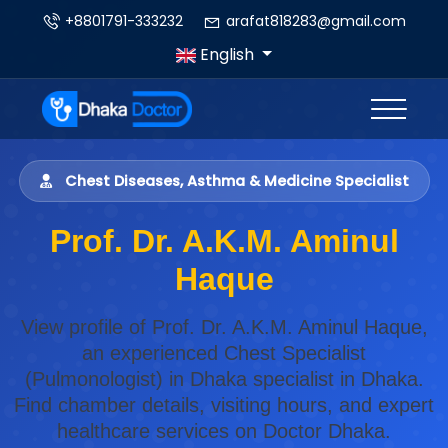
+8801791-333232
arafat818283@gmail.com
English
Chest Diseases, Asthma & Medicine Specialist
Prof. Dr. A.K.M. Aminul
Haque
View profile of Prof. Dr. A.K.M. Aminul Haque,
an experienced Chest Specialist
(Pulmonologist) in Dhaka specialist in Dhaka.
Find chamber details, visiting hours, and expert
healthcare services on Doctor Dhaka.