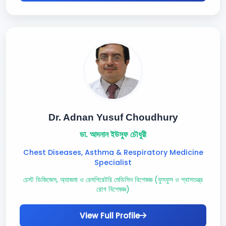
Dr. Adnan Yusuf Choudhury
ডা. আদনান ইউসুফ চৌধুরী
Chest Diseases, Asthma & Respiratory Medicine
Specialist
চেস্ট ডিজিজেস, অ্যাজমা ও রেসপিরেটরি মেডিসিন বিশেষজ্ঞ (ফুসফুস ও শ্বাসতন্ত্র
রোগ বিশেষজ্ঞ)
View Full Profile