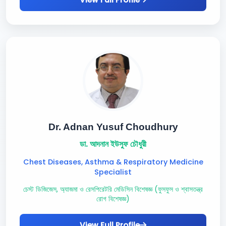
Dr. Adnan Yusuf Choudhury
ডা. আদনান ইউসুফ চৌধুরী
Chest Diseases, Asthma & Respiratory Medicine
Specialist
চেস্ট ডিজিজেস, অ্যাজমা ও রেসপিরেটরি মেডিসিন বিশেষজ্ঞ (ফুসফুস ও শ্বাসতন্ত্র
রোগ বিশেষজ্ঞ)
View Full Profile