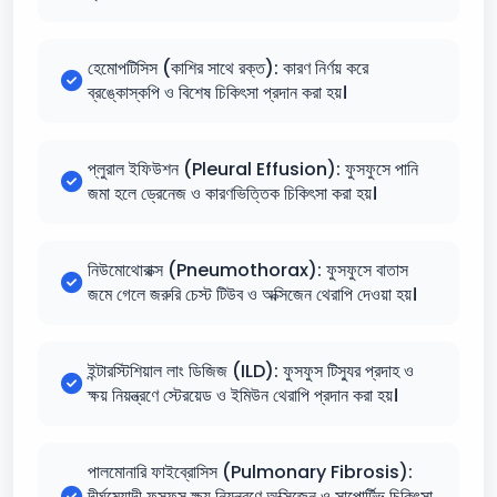
হেমোপটিসিস (কাশির সাথে রক্ত): কারণ নির্ণয় করে
ব্রঙ্কোস্কপি ও বিশেষ চিকিৎসা প্রদান করা হয়।
প্লুরাল ইফিউশন (Pleural Effusion): ফুসফুসে পানি
জমা হলে ড্রেনেজ ও কারণভিত্তিক চিকিৎসা করা হয়।
নিউমোথোরাক্স (Pneumothorax): ফুসফুসে বাতাস
জমে গেলে জরুরি চেস্ট টিউব ও অক্সিজেন থেরাপি দেওয়া হয়।
ইন্টারস্টিশিয়াল লাং ডিজিজ (ILD): ফুসফুস টিস্যুর প্রদাহ ও
ক্ষয় নিয়ন্ত্রণে স্টেরয়েড ও ইমিউন থেরাপি প্রদান করা হয়।
পালমোনারি ফাইব্রোসিস (Pulmonary Fibrosis):
দীর্ঘমেয়াদী ফুসফুস ক্ষয় নিয়ন্ত্রণে অক্সিজেন ও সাপোর্টিভ চিকিৎসা