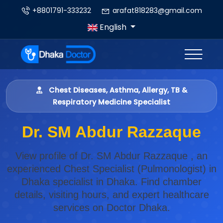
+8801791-333232
arafat818283@gmail.com
English
Chest Diseases, Asthma, Allergy, TB &
Respiratory Medicine Specialist
Dr. SM Abdur Razzaque
View profile of Dr. SM Abdur Razzaque , an
experienced Chest Specialist (Pulmonologist) in
Dhaka specialist in Dhaka. Find chamber
details, visiting hours, and expert healthcare
services on Doctor Dhaka.