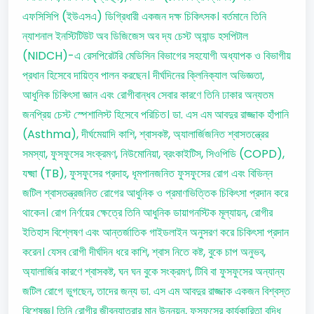
এফসিসিপি (ইউএসএ) ডিগ্রিধারী একজন দক্ষ চিকিৎসক। বর্তমানে তিনি
ন্যাশনাল ইনস্টিটিউট অব ডিজিজেস অব দ্য চেস্ট অ্যান্ড হসপিটাল
(NIDCH)-এ রেসপিরেটরি মেডিসিন বিভাগের সহযোগী অধ্যাপক ও বিভাগীয়
প্রধান হিসেবে দায়িত্ব পালন করছেন। দীর্ঘদিনের ক্লিনিক্যাল অভিজ্ঞতা,
আধুনিক চিকিৎসা জ্ঞান এবং রোগীবান্ধব সেবার কারণে তিনি ঢাকার অন্যতম
জনপ্রিয় চেস্ট স্পেশালিস্ট হিসেবে পরিচিত। ডা. এস এম আবদুর রাজ্জাক হাঁপানি
(Asthma), দীর্ঘমেয়াদি কাশি, শ্বাসকষ্ট, অ্যালার্জিজনিত শ্বাসতন্ত্রের
সমস্যা, ফুসফুসের সংক্রমণ, নিউমোনিয়া, ব্রংকাইটিস, সিওপিডি (COPD),
যক্ষ্মা (TB), ফুসফুসের প্রদাহ, ধূমপানজনিত ফুসফুসের রোগ এবং বিভিন্ন
জটিল শ্বাসতন্ত্রজনিত রোগের আধুনিক ও প্রমাণভিত্তিক চিকিৎসা প্রদান করে
থাকেন। রোগ নির্ণয়ের ক্ষেত্রে তিনি আধুনিক ডায়াগনস্টিক মূল্যায়ন, রোগীর
ইতিহাস বিশ্লেষণ এবং আন্তর্জাতিক গাইডলাইন অনুসরণ করে চিকিৎসা প্রদান
করেন। যেসব রোগী দীর্ঘদিন ধরে কাশি, শ্বাস নিতে কষ্ট, বুকে চাপ অনুভব,
অ্যালার্জির কারণে শ্বাসকষ্ট, ঘন ঘন বুকে সংক্রমণ, টিবি বা ফুসফুসের অন্যান্য
জটিল রোগে ভুগছেন, তাদের জন্য ডা. এস এম আবদুর রাজ্জাক একজন বিশ্বস্ত
বিশেষজ্ঞ। তিনি রোগীর জীবনযাত্রার মান উন্নয়ন, ফুসফুসের কার্যকারিতা বৃদ্ধি