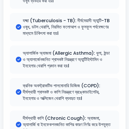
ওষুধ ব্যবহার করা হয়।
যক্ষ্মা (Tuberculosis - TB): দীর্ঘমেয়াদী অ্যান্টি-TB
ওষুধ, ডটস থেরাপি, নিয়মিত ফলোআপ ও ফুসফুস পর্যবেক্ষণের
মাধ্যমে চিকিৎসা করা হয়।
অ্যালার্জিক অ্যাজমা (Allergic Asthma): ধুলা, ঠান্ডা
ও অ্যালার্জেনজনিত শ্বাসকষ্ট নিয়ন্ত্রণে অ্যান্টিহিস্টামিন ও
ইনহেলার থেরাপি প্রদান করা হয়।
ক্রনিক অবস্ট্রাকটিভ পালমোনারি ডিজিজ (COPD):
দীর্ঘস্থায়ী শ্বাসকষ্ট ও কাশি নিয়ন্ত্রণে ব্রঙ্কোডাইলেটর,
ইনহেলার ও অক্সিজেন থেরাপি ব্যবহৃত হয়।
দীর্ঘস্থায়ী কাশি (Chronic Cough): অ্যাজমা,
অ্যালার্জি বা ইনফেকশনজনিত কাশির কারণ নির্ণয় করে উপযুক্ত