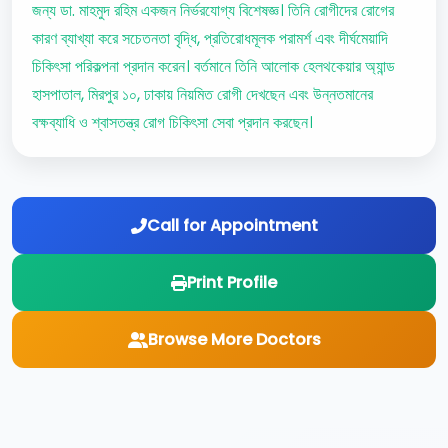
জন্য ডা. মাহমুদ রহিম একজন নির্ভরযোগ্য বিশেষজ্ঞ। তিনি রোগীদের রোগের
কারণ ব্যাখ্যা করে সচেতনতা বৃদ্ধি, প্রতিরোধমূলক পরামর্শ এবং দীর্ঘমেয়াদি
চিকিৎসা পরিকল্পনা প্রদান করেন। বর্তমানে তিনি আলোক হেলথকেয়ার অ্যান্ড
হাসপাতাল, মিরপুর ১০, ঢাকায় নিয়মিত রোগী দেখছেন এবং উন্নতমানের
বক্ষব্যাধি ও শ্বাসতন্ত্র রোগ চিকিৎসা সেবা প্রদান করছেন।
Call for Appointment
Print Profile
Browse More Doctors