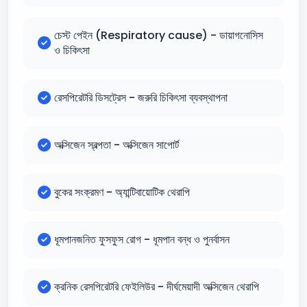
চেস্ট পেইন (Respiratory cause) - ডায়াগনোসিস
ও চিকিৎসা
রেসপিরেটরি ডিসট্রেস - জরুরি চিকিৎসা ব্যবস্থাপনা
অক্সিজেন স্বল্পতা - অক্সিজেন সাপোর্ট
বুকের সংক্রমণ - অ্যান্টিবায়োটিক থেরাপি
ধূমপানজনিত ফুসফুস রোগ - ধূমপান বন্ধ ও পুনর্বাসন
ক্রনিক রেসপিরেটরি ফেইলিউর - দীর্ঘমেয়াদী অক্সিজেন থেরাপি