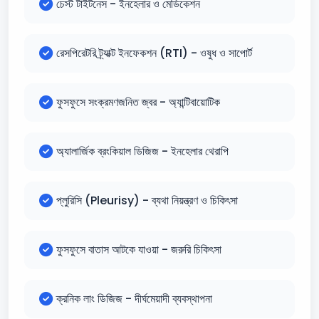
চেস্ট টাইটনেস - ইনহেলার ও মেডিকেশন
রেসপিরেটরি ট্র্যাক্ট ইনফেকশন (RTI) - ওষুধ ও সাপোর্ট
ফুসফুসে সংক্রমণজনিত জ্বর - অ্যান্টিবায়োটিক
অ্যালার্জিক ব্রংকিয়াল ডিজিজ - ইনহেলার থেরাপি
প্লুরিসি (Pleurisy) - ব্যথা নিয়ন্ত্রণ ও চিকিৎসা
ফুসফুসে বাতাস আটকে যাওয়া - জরুরি চিকিৎসা
ক্রনিক লাং ডিজিজ - দীর্ঘমেয়াদী ব্যবস্থাপনা