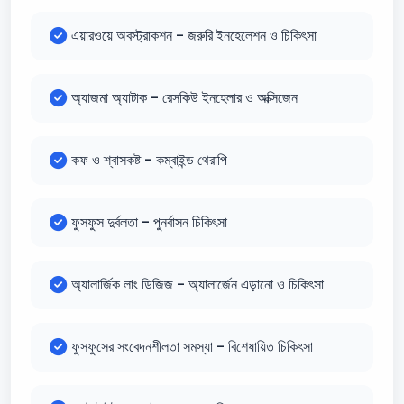
এয়ারওয়ে অবস্ট্রাকশন - জরুরি ইনহেলেশন ও চিকিৎসা
অ্যাজমা অ্যাটাক - রেসকিউ ইনহেলার ও অক্সিজেন
কফ ও শ্বাসকষ্ট - কম্বাইন্ড থেরাপি
ফুসফুস দুর্বলতা - পুনর্বাসন চিকিৎসা
অ্যালার্জিক লাং ডিজিজ - অ্যালার্জেন এড়ানো ও চিকিৎসা
ফুসফুসের সংবেদনশীলতা সমস্যা - বিশেষায়িত চিকিৎসা