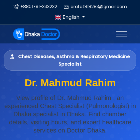
+8801791-333232
arafat818283@gmail.com
English
Chest Diseases, Asthma & Respiratory Medicine
Specialist
Dr. Mahmud Rahim
View profile of Dr. Mahmud Rahim , an
experienced Chest Specialist (Pulmonologist) in
Dhaka specialist in Dhaka. Find chamber
details, visiting hours, and expert healthcare
services on Doctor Dhaka.