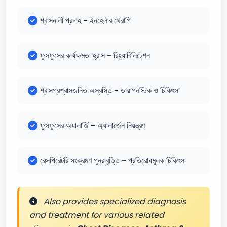
শ্বাসনালী প্রদাহ - ইনহেলার থেরাপি
ফুসফুসের কার্যক্ষমতা হ্রাস - রিহ্যাবিলিটেশন
শ্বাসপ্রশ্বাসজনিত অস্বস্তি - ডায়াগনস্টিক ও চিকিৎসা
ফুসফুসের অ্যালার্জি - অ্যালার্জেন নিয়ন্ত্রণ
রেসপিরেটরি সংক্রমণ পুনরাবৃত্তি - প্রতিরোধমূলক চিকিৎসা
Also provides specialized diagnosis
and treatment for various related