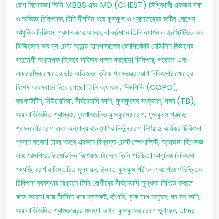
রোগ বিশেষজ্ঞ। তিনি MBBS এবং MD (CHEST) ডিগ্রিধারী একজন দক্ষ
ও অভিজ্ঞ চিকিৎসক, যিনি দীর্ঘদিন ধরে ফুসফুস ও শ্বাসতন্ত্রের জটিল রোগের
আধুনিক চিকিৎসা প্রদান করে আসছেন। বর্তমানে তিনি ন্যাশনাল ইনস্টিটিউট অব
ডিজিজেস অব দ্য চেস্ট অ্যান্ড হাসপাতালের রেসপিরেটরি মেডিসিন বিভাগের
সহযোগী অধ্যাপক হিসেবে দায়িত্ব পালন করছেন। চিকিৎসা, গবেষণা এবং
একাডেমিক ক্ষেত্রে তাঁর অভিজ্ঞতা তাঁকে শ্বাসতন্ত্র রোগ চিকিৎসার ক্ষেত্রে
বিশেষ অবস্থানে নিয়ে গেছে। তিনি অ্যাজমা, সিওপিডি (COPD),
ব্রংকাইটিস, নিউমোনিয়া, দীর্ঘমেয়াদি কাশি, ফুসফুসের সংক্রমণ, যক্ষ্মা (TB),
অ্যালার্জিজনিত শ্বাসকষ্ট, ধূমপানজনিত ফুসফুসের রোগ, ফুসফুসে প্রদাহ,
শ্বাসনালীর রোগ এবং অন্যান্য বক্ষব্যাধির নির্ভুল রোগ নির্ণয় ও কার্যকর চিকিৎসা
প্রদান করেন। ঢাকা শহরে একজন বিশ্বস্ত চেস্ট স্পেশালিস্ট, অ্যাজমা বিশেষজ্ঞ
এবং রেসপিরেটরি মেডিসিন বিশেষজ্ঞ হিসেবে তিনি পরিচিত। আধুনিক চিকিৎসা
পদ্ধতি, রোগীর বিস্তারিত মূল্যায়ন, উন্নত ফুসফুস পরীক্ষা এবং প্রমাণভিত্তিক
চিকিৎসা ব্যবস্থার মাধ্যমে তিনি রোগীদের দীর্ঘমেয়াদি সুস্থতা নিশ্চিত করতে
কাজ করেন। যারা দীর্ঘদিন ধরে শ্বাসকষ্ট, হাঁপানি, বুকে চাপ অনুভব, ঘন ঘন কাশি,
অ্যালার্জিজনিত শ্বাসতন্ত্রের সমস্যা অথবা ফুসফুসের রোগে ভুগছেন, তাদের