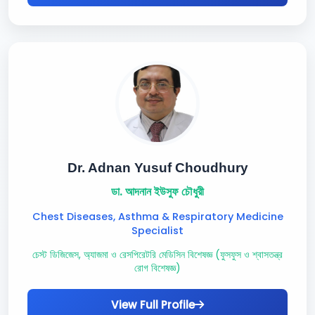
Dr. Adnan Yusuf Choudhury
ডা. আদনান ইউসুফ চৌধুরী
Chest Diseases, Asthma & Respiratory Medicine
Specialist
চেস্ট ডিজিজেস, অ্যাজমা ও রেসপিরেটরি মেডিসিন বিশেষজ্ঞ (ফুসফুস ও শ্বাসতন্ত্র
রোগ বিশেষজ্ঞ)
View Full Profile