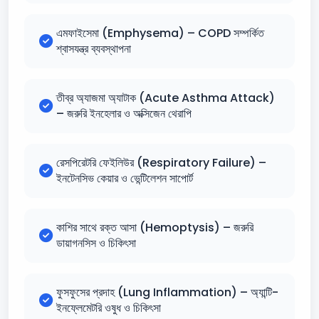
এমফাইসেমা (Emphysema) – COPD সম্পর্কিত
শ্বাসযন্ত্র ব্যবস্থাপনা
তীব্র অ্যাজমা অ্যাটাক (Acute Asthma Attack)
– জরুরি ইনহেলার ও অক্সিজেন থেরাপি
রেসপিরেটরি ফেইলিউর (Respiratory Failure) –
ইনটেনসিভ কেয়ার ও ভেন্টিলেশন সাপোর্ট
কাশির সাথে রক্ত আসা (Hemoptysis) – জরুরি
ডায়াগনসিস ও চিকিৎসা
ফুসফুসের প্রদাহ (Lung Inflammation) – অ্যান্টি-
ইনফ্লেমেটরি ওষুধ ও চিকিৎসা