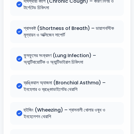
দীর্ঘস্থায়ী কাশি (Chronic Cough) – কারণ নির্ণয় ও
টার্গেটেড চিকিৎসা
শ্বাসকষ্ট (Shortness of Breath) – ডায়াগনস্টিক
মূল্যায়ন ও অক্সিজেন সাপোর্ট
ফুসফুসের সংক্রমণ (Lung Infection) –
অ্যান্টিবায়োটিক ও অ্যান্টিভাইরাল চিকিৎসা
ব্রঙ্কিয়াল অ্যাজমা (Bronchial Asthma) –
ইনহেলার ও ব্রঙ্কোডাইলেটর থেরাপি
হুইজিং (Wheezing) – শ্বাসনালী খোলার ওষুধ ও
ইনহেলেশন থেরাপি