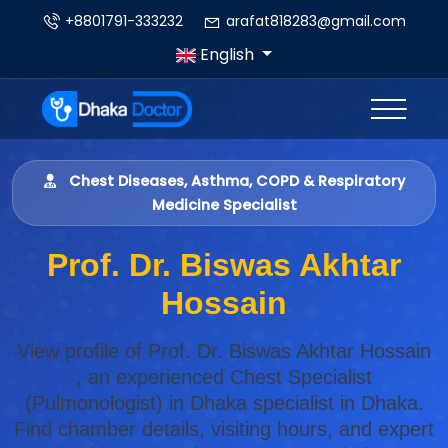
+8801791-333232
arafat818283@gmail.com
English
Chest Diseases, Asthma, COPD & Respiratory
Medicine Specialist
Prof. Dr. Biswas Akhtar
Hossain
View profile of Prof. Dr. Biswas Akhtar Hossain
, an experienced Chest Specialist
(Pulmonologist) in Dhaka specialist in Dhaka.
Find chamber details, visiting hours, and expert