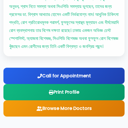
অনুভব, শ্বাস নিতে সমস্যা অথবা সিওপিডি সমস্যায় ভুগছেন, তাদের জন্য
প্রফেসর ডা. বিশ্বাস আখতার হোসেন একটি নির্ভরযোগ্য নাম। আধুনিক চিকিৎসা
পদ্ধতি, রোগ প্রতিরোধমূলক পরামর্শ, ফুসফুসের স্বাস্থ্য মূল্যায়ন এবং দীর্ঘমেয়াদি
রোগ ব্যবস্থাপনায় তার বিশেষ দক্ষতা রয়েছে। ঢাকায় একজন অভিজ্ঞ চেস্ট
স্পেশালিস্ট, অ্যাজমা বিশেষজ্ঞ, সিওপিডি বিশেষজ্ঞ অথবা ফুসফুস রোগ বিশেষজ্ঞ
খুঁজছেন এমন রোগীদের জন্য তিনি একটি বিশ্বস্ত ও জনপ্রিয় পছন্দ।
Call for Appointment
Print Profile
Browse More Doctors