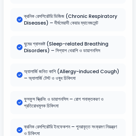
ক্রনিক রেসপিরেটরি ডিজিজ (Chronic Respiratory
Diseases) – দীর্ঘমেয়াদী কেয়ার ম্যানেজমেন্ট
ঘুমের শ্বাসকষ্ট (Sleep-related Breathing
Disorders) – সিপ্যাপ থেরাপি ও ডায়াগনসিস
অ্যালার্জি জনিত কাশি (Allergy-induced Cough)
– অ্যালার্জি টেস্ট ও ওষুধ চিকিৎসা
ফুসফুস স্ক্রিনিং ও ডায়াগনসিস – রোগ শনাক্তকরণ ও
প্রতিরোধমূলক চিকিৎসা
ক্রনিক রেসপিরেটরি ইনফেকশন – পুনরাবৃত্ত সংক্রমণ নিয়ন্ত্রণ
ও চিকিৎসা