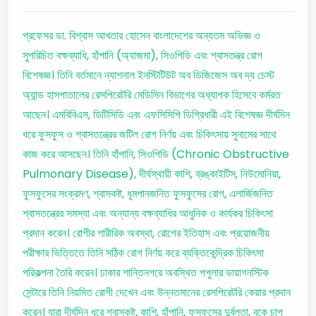
প্রফেসর ডা. বিশ্বাস আখতার হোসেন বাংলাদেশের অন্যতম অভিজ্ঞ ও
সুপরিচিত বক্ষব্যাধি, হাঁপানি (অ্যাজমা), সিওপিডি এবং শ্বাসতন্ত্র রোগ
বিশেষজ্ঞ। তিনি বর্তমানে ন্যাশনাল ইনস্টিটিউট অব ডিজিজেস অব দ্য চেস্ট
অ্যান্ড হাসপাতালের রেসপিরেটরি মেডিসিন বিভাগের অধ্যাপক হিসেবে কর্মরত
আছেন। এমবিবিএস, ডিটিসিডি এবং এফসিসিপি ডিগ্রিধারী এই বিশেষজ্ঞ দীর্ঘদিন
ধরে ফুসফুস ও শ্বাসতন্ত্রের জটিল রোগ নির্ণয় এবং চিকিৎসায় সুনামের সাথে
কাজ করে আসছেন। তিনি হাঁপানি, সিওপিডি (Chronic Obstructive
Pulmonary Disease), দীর্ঘস্থায়ী কাশি, ব্রঙ্কাইটিস, নিউমোনিয়া,
ফুসফুসের সংক্রমণ, শ্বাসকষ্ট, ধূমপানজনিত ফুসফুসের রোগ, এলার্জিজনিত
শ্বাসতন্ত্রের সমস্যা এবং অন্যান্য বক্ষব্যাধির আধুনিক ও কার্যকর চিকিৎসা
প্রদান করেন। রোগীর শারীরিক অবস্থা, রোগের ইতিহাস এবং প্রয়োজনীয়
পরীক্ষার ভিত্তিতে তিনি সঠিক রোগ নির্ণয় করে ব্যক্তিকেন্দ্রিক চিকিৎসা
পরিকল্পনা তৈরি করেন। ঢাকার শান্তিনগরে অবস্থিত পপুলার ডায়াগনস্টিক
সেন্টারে তিনি নিয়মিত রোগী দেখেন এবং উন্নতমানের রেসপিরেটরি কেয়ার প্রদান
করেন। যারা দীর্ঘদিন ধরে শ্বাসকষ্ট, কাশি, হাঁপানি, ফুসফুসের দুর্বলতা, বুকে চাপ