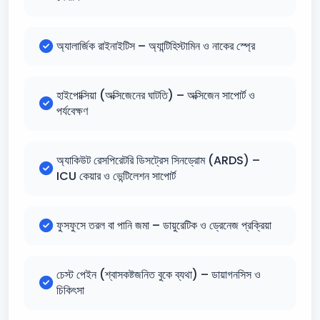
অ্যালার্জিক রাইনাইটিস – অ্যান্টিহিস্টামিন ও নাকের স্প্রে
হাইপোক্সিয়া (অক্সিজেনের ঘাটতি) – অক্সিজেন সাপোর্ট ও
পর্যবেক্ষণ
অ্যাকিউট রেসপিরেটরি ডিসট্রেস সিনড্রোম (ARDS) –
ICU কেয়ার ও ভেন্টিলেশন সাপোর্ট
ফুসফুসে তরল বা পানি জমা – ডায়ুরেটিক ও ড্রেনেজ প্রক্রিয়া
চেস্ট পেইন (শ্বাসকষ্টজনিত বুকে ব্যথা) – ডায়াগনসিস ও
চিকিৎসা