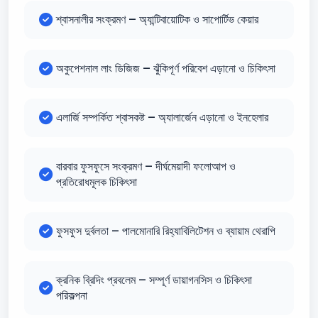
শ্বাসনালীর সংক্রমণ – অ্যান্টিবায়োটিক ও সাপোর্টিভ কেয়ার
অকুপেশনাল লাং ডিজিজ – ঝুঁকিপূর্ণ পরিবেশ এড়ানো ও চিকিৎসা
এলার্জি সম্পর্কিত শ্বাসকষ্ট – অ্যালার্জেন এড়ানো ও ইনহেলার
বারবার ফুসফুসে সংক্রমণ – দীর্ঘমেয়াদী ফলোআপ ও
প্রতিরোধমূলক চিকিৎসা
ফুসফুস দুর্বলতা – পালমোনারি রিহ্যাবিলিটেশন ও ব্যায়াম থেরাপি
ক্রনিক ব্রিদিং প্রবলেম – সম্পূর্ণ ডায়াগনসিস ও চিকিৎসা
পরিকল্পনা