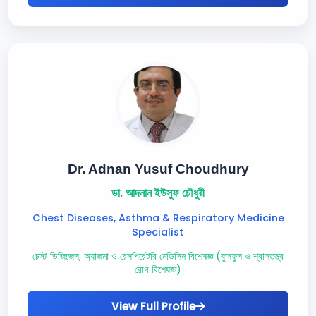
Dr. Adnan Yusuf Choudhury
ডা. আদনান ইউসুফ চৌধুরী
Chest Diseases, Asthma & Respiratory Medicine
Specialist
চেস্ট ডিজিজেস, অ্যাজমা ও রেসপিরেটরি মেডিসিন বিশেষজ্ঞ (ফুসফুস ও শ্বাসতন্ত্র
রোগ বিশেষজ্ঞ)
View Full Profile