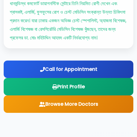
ধানমন্ডিস্থ কমফোর্ট ডায়াগনস্টিক সেন্টারে তিনি নিয়মিত রোগী দেখেন এবং
শ্বাসকষ্ট, এলার্জি, ফুসফুসের রোগ ও চেস্ট মেডিসিন সংক্রান্ত উন্নত চিকিৎসা
প্রদান করেন। যারা ঢাকায় একজন অভিজ্ঞ চেস্ট স্পেশালিস্ট, অ্যাজমা বিশেষজ্ঞ,
এলার্জি বিশেষজ্ঞ বা রেসপিরেটরি মেডিসিন বিশেষজ্ঞ খুঁজছেন, তাদের জন্য
প্রফেসর ডা. মোঃ মহিউদ্দিন আহমদ একটি নির্ভরযোগ্য নাম।
Call for Appointment
Print Profile
Browse More Doctors