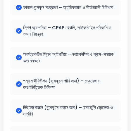
ফাঙ্গাল ফুসফুস সংক্রমণ – অ্যান্টিফাঙ্গাল ও দীর্ঘমেয়াদী চিকিৎসা
স্লিপ অ্যাপনিয়া – CPAP থেরাপি, লাইফস্টাইল পরিবর্তন ও
ওজন নিয়ন্ত্রণ
অবস্ট্রাকটিভ স্লিপ অ্যাপনিয়া – ডায়াগনসিস ও শ্বাস-সহায়ক
যন্ত্র ব্যবহার
প্লুরাল ইফিউশন (ফুসফুসে পানি জমা) – ড্রেনেজ ও
কারণভিত্তিক চিকিৎসা
নিউমোথোরাক্স (ফুসফুসে বাতাস জমা) – ইমার্জেন্সি ড্রেনেজ ও
সার্জারি