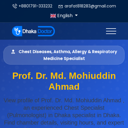
+8801791-333232
arafat818283@gmail.com
English
Chest Diseases, Asthma, Allergy & Respiratory
Medicine Specialist
Prof. Dr. Md. Mohiuddin
Ahmad
View profile of Prof. Dr. Md. Mohiuddin Ahmad ,
an experienced Chest Specialist
(Pulmonologist) in Dhaka specialist in Dhaka.
Find chamber details, visiting hours, and expert