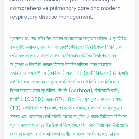
comprehensive pulmonary care and modern
respiratory disease management.
প্রফেসর ডা. মোঃ মহিউদ্দিন আহমদ বাংলাদেশের অন্যতম অভিজ্ঞ ও সুপরিচিত
বক্ষব্যাধি, অ্যাজমা, এলার্জি এবং রেসপিরেটরি মেডিসিন বিশেষজ্ঞ। তিনি ঢাকা
মেডিকেল কলেজ ও হাসপাতালের রেসপিরেটরি মেডিসিন বিভাগের সাবেক
অধ্যাপক ও বিভাগীয় প্রধান হিসেবে দীর্ঘদিন দায়িত্ব পালন করেছেন।
এমবিবিএস, এফসিপিএস (মেডিসিন) এবং এমডি (চেস্ট ডিজিজেস) ডিগ্রিধারী
এই বিশেষজ্ঞ শ্বাসতন্ত্র ও ফুসফুসজনিত জটিল রোগ নির্ণয় এবং চিকিৎসায়
বিশেষ দক্ষতার জন্য সুপরিচিত। হাঁপানি (Asthma), দীর্ঘমেয়াদি কাশি,
সিওপিডি (COPD), ব্রঙ্কাইটিস, নিউমোনিয়া, ফুসফুসের সংক্রমণ, যক্ষ্মা
(TB), এলার্জিজনিত শ্বাসকষ্ট, শ্বাসনালীর প্রদাহ, ধূমপানজনিত ফুসফুসের
সমস্যা এবং অন্যান্য রেসপিরেটরি রোগের আধুনিক ও প্রমাণভিত্তিক চিকিৎসা
প্রদান করে থাকেন। রোগীর উপসর্গ বিশ্লেষণ, সঠিক রোগ নির্ণয় এবং দীর্ঘমেয়াদি
রোগ ব্যবস্থাপনায় তাঁর অভিজ্ঞতা রোগীদের আস্থা অর্জন করেছে। ঢাকার