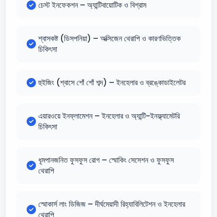
চেস্ট ইনফেকশন – অ্যান্টিবায়োটিক ও বিশ্রাম
শ্বাসকষ্ট (ডিসপনিয়া) – অক্সিজেন থেরাপি ও কারণভিত্তিক
চিকিৎসা
হুইজিং (শ্বাসে শোঁ শোঁ শব্দ) – ইনহেলার ও ব্রঙ্কোডাইলেটর
এয়ারওয়ে ইনফ্লামেশন – ইনহেলার ও অ্যান্টি-ইনফ্ল্যামেটরি
চিকিৎসা
ধূমপানজনিত ফুসফুস রোগ – স্মোকিং সেসেশন ও ফুসফুস
থেরাপি
স্মোকার্স লাং ডিজিজ – দীর্ঘমেয়াদী রিহ্যাবিলিটেশন ও ইনহেলার
থেরাপি