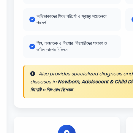
অভিভাবকদের শিশুর পরিচর্যা ও স্বাস্থ্য সচেতনতা
পরামর্শ
শিশু, নবজাতক ও কিশোর-কিশোরীদের সাধারণ ও
জটিল রোগের চিকিৎসা
Also provides specialized diagnosis and 
diseases in
Newborn, Adolescent & Child Di
কিশোরী ও শিশু রোগ বিশেষজ্ঞ