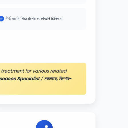
দীর্ঘমেয়াদি শিশুরোগের ফলোআপ চিকিৎসা
treatment for various related
seases Specialist
/
নবজাতক, কিশোর-