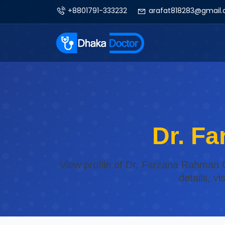
+8801791-333232
arafat818283@gmail
Dr. F
View profile of Dr. Farzana Rahman 
details, v