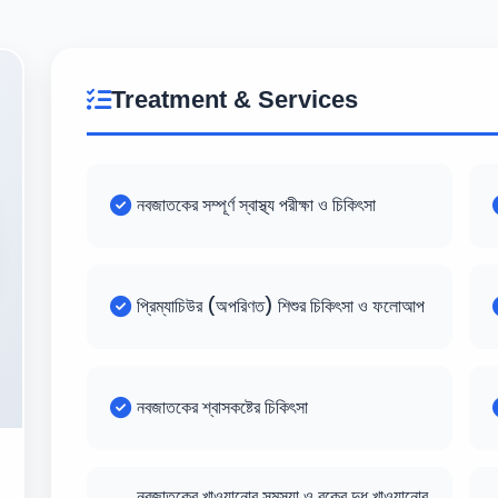
Treatment & Services
নবজাতকের সম্পূর্ণ স্বাস্থ্য পরীক্ষা ও চিকিৎসা
প্রিম্যাচিউর (অপরিণত) শিশুর চিকিৎসা ও ফলোআপ
নবজাতকের শ্বাসকষ্টের চিকিৎসা
নবজাতকের খাওয়ানোর সমস্যা ও বুকের দুধ খাওয়ানোর