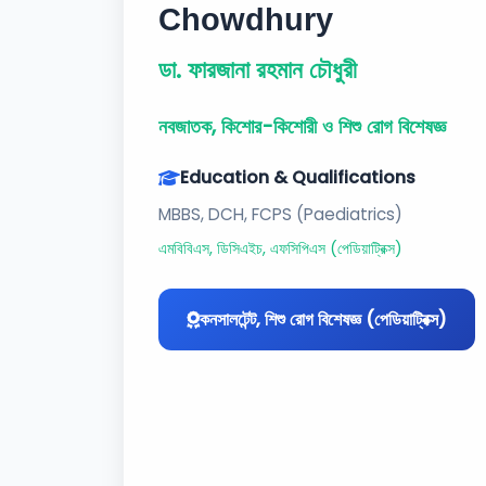
Chowdhury
ডা. ফারজানা রহমান চৌধুরী
নবজাতক, কিশোর-কিশোরী ও শিশু রোগ বিশেষজ্ঞ
Education & Qualifications
MBBS, DCH, FCPS (Paediatrics)
এমবিবিএস, ডিসিএইচ, এফসিপিএস (পেডিয়াট্রিক্স)
কনসালটেন্ট, শিশু রোগ বিশেষজ্ঞ (পেডিয়াট্রিক্স)