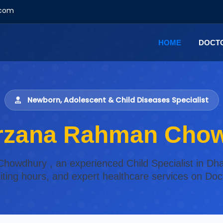
.com
HOME
DOCT
Newborn, Adolescent & Child Diseases Specialist
arzana Rahman Cho
Chowdhury , an experienced Child Specialist in Dha
isiting hours, and expert healthcare services on Do