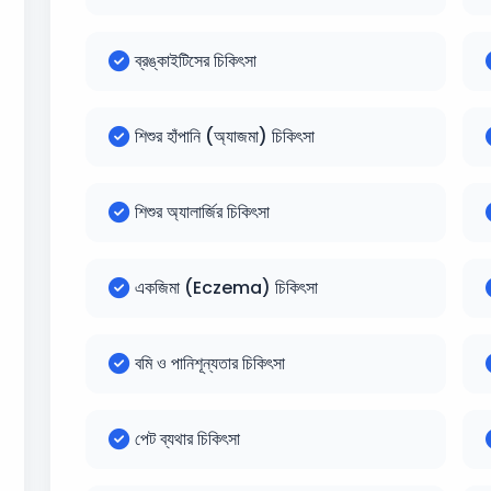
ব্রঙ্কাইটিসের চিকিৎসা
শিশুর হাঁপানি (অ্যাজমা) চিকিৎসা
শিশুর অ্যালার্জির চিকিৎসা
একজিমা (Eczema) চিকিৎসা
বমি ও পানিশূন্যতার চিকিৎসা
পেট ব্যথার চিকিৎসা