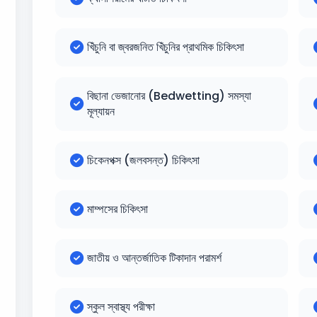
খিঁচুনি বা জ্বরজনিত খিঁচুনির প্রাথমিক চিকিৎসা
বিছানা ভেজানোর (Bedwetting) সমস্যা
মূল্যায়ন
চিকেনপক্স (জলবসন্ত) চিকিৎসা
মাম্পসের চিকিৎসা
জাতীয় ও আন্তর্জাতিক টিকাদান পরামর্শ
স্কুল স্বাস্থ্য পরীক্ষা