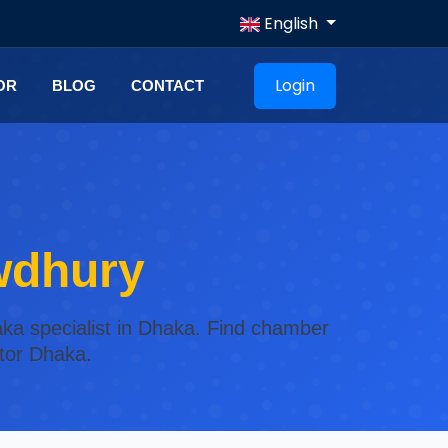
English
Login
OR
BLOG
CONTACT
wdhury
ka specialist in Dhaka. Find chamber
ctor Dhaka.