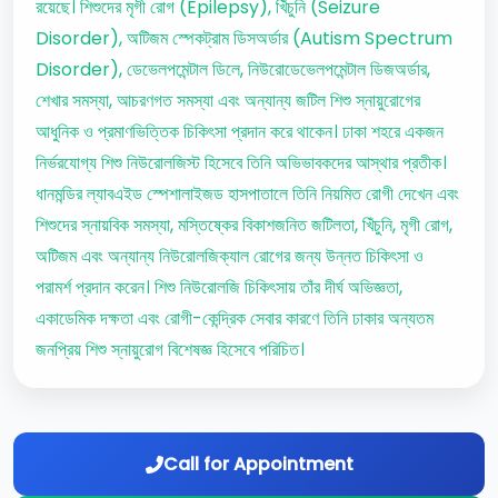
রয়েছে। শিশুদের মৃগী রোগ (Epilepsy), খিঁচুনি (Seizure
Disorder), অটিজম স্পেকট্রাম ডিসঅর্ডার (Autism Spectrum
Disorder), ডেভেলপমেন্টাল ডিলে, নিউরোডেভেলপমেন্টাল ডিজঅর্ডার,
শেখার সমস্যা, আচরণগত সমস্যা এবং অন্যান্য জটিল শিশু স্নায়ুরোগের
আধুনিক ও প্রমাণভিত্তিক চিকিৎসা প্রদান করে থাকেন। ঢাকা শহরে একজন
নির্ভরযোগ্য শিশু নিউরোলজিস্ট হিসেবে তিনি অভিভাবকদের আস্থার প্রতীক।
ধানমন্ডির ল্যাবএইড স্পেশালাইজড হাসপাতালে তিনি নিয়মিত রোগী দেখেন এবং
শিশুদের স্নায়বিক সমস্যা, মস্তিষ্কের বিকাশজনিত জটিলতা, খিঁচুনি, মৃগী রোগ,
অটিজম এবং অন্যান্য নিউরোলজিক্যাল রোগের জন্য উন্নত চিকিৎসা ও
পরামর্শ প্রদান করেন। শিশু নিউরোলজি চিকিৎসায় তাঁর দীর্ঘ অভিজ্ঞতা,
একাডেমিক দক্ষতা এবং রোগী-কেন্দ্রিক সেবার কারণে তিনি ঢাকার অন্যতম
জনপ্রিয় শিশু স্নায়ুরোগ বিশেষজ্ঞ হিসেবে পরিচিত।
Call for Appointment