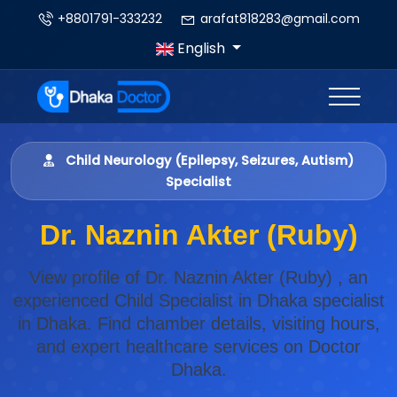
+8801791-333232
arafat818283@gmail.com
English
Child Neurology (Epilepsy, Seizures, Autism)
Specialist
Dr. Naznin Akter (Ruby)
View profile of Dr. Naznin Akter (Ruby) , an
experienced Child Specialist in Dhaka specialist
in Dhaka. Find chamber details, visiting hours,
and expert healthcare services on Doctor
Dhaka.