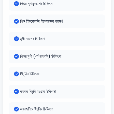
শিশুর স্নায়ুরোগের চিকিৎসা
শিশু নিউরোলজি বিশেষজ্ঞের পরামর্শ
মৃগী রোগের চিকিৎসা
শিশুর মৃগী (এপিলেপসি) চিকিৎসা
খিঁচুনির চিকিৎসা
বারবার খিঁচুনি হওয়ার চিকিৎসা
জ্বরজনিত খিঁচুনির চিকিৎসা