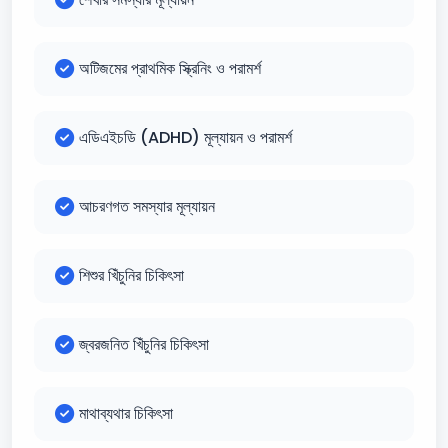
অটিজমের প্রাথমিক স্ক্রিনিং ও পরামর্শ
এডিএইচডি (ADHD) মূল্যায়ন ও পরামর্শ
আচরণগত সমস্যার মূল্যায়ন
শিশুর খিঁচুনির চিকিৎসা
জ্বরজনিত খিঁচুনির চিকিৎসা
মাথাব্যথার চিকিৎসা