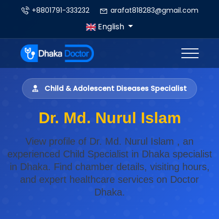
+8801791-333232
arafat818283@gmail.com
English
Child & Adolescent Diseases Specialist
Dr. Md. Nurul Islam
View profile of Dr. Md. Nurul Islam , an
experienced Child Specialist in Dhaka specialist
in Dhaka. Find chamber details, visiting hours,
and expert healthcare services on Doctor
Dhaka.