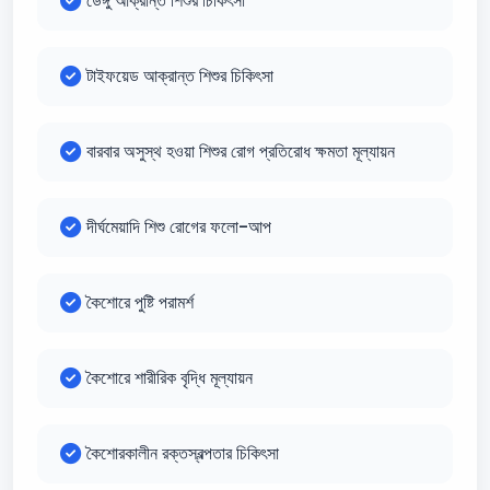
ডেঙ্গু আক্রান্ত শিশুর চিকিৎসা
টাইফয়েড আক্রান্ত শিশুর চিকিৎসা
বারবার অসুস্থ হওয়া শিশুর রোগ প্রতিরোধ ক্ষমতা মূল্যায়ন
দীর্ঘমেয়াদি শিশু রোগের ফলো-আপ
কৈশোরে পুষ্টি পরামর্শ
কৈশোরে শারীরিক বৃদ্ধি মূল্যায়ন
কৈশোরকালীন রক্তস্বল্পতার চিকিৎসা