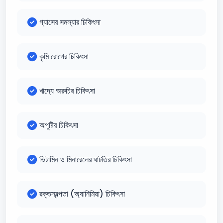
গ্যাসের সমস্যার চিকিৎসা
কৃমি রোগের চিকিৎসা
খাদ্যে অরুচির চিকিৎসা
অপুষ্টির চিকিৎসা
ভিটামিন ও মিনারেলের ঘাটতির চিকিৎসা
রক্তস্বল্পতা (অ্যানিমিয়া) চিকিৎসা