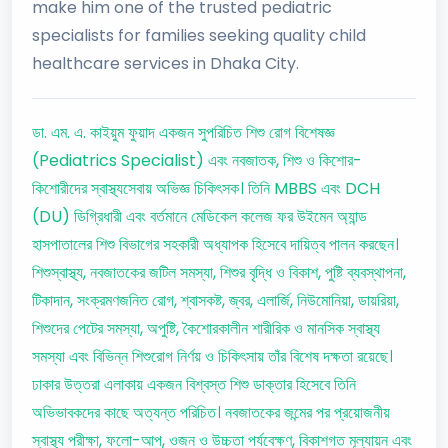
make him one of the trusted pediatric
specialists for families seeking quality child
healthcare services in Dhaka City.
ডা. এম. এ. কাইয়ুম ফুয়াদ একজন সুপরিচিত শিশু রোগ বিশেষজ্ঞ
(Pediatrics Specialist) এবং নবজাতক, শিশু ও কিশোর-
কিশোরীদের স্বাস্থ্যসেবায় অভিজ্ঞ চিকিৎসক। তিনি MBBS এবং DCH
(DU) ডিগ্রিধারী এবং বর্তমানে মেডিকেল কলেজ ফর উইমেন অ্যান্ড
হাসপাতালের শিশু বিভাগের সহকারী অধ্যাপক হিসেবে দায়িত্ব পালন করছেন।
শিশুস্বাস্থ্য, নবজাতকের জটিল সমস্যা, শিশুর বৃদ্ধি ও বিকাশ, পুষ্টি ব্যবস্থাপনা,
টিকাদান, সংক্রমণজনিত রোগ, শ্বাসকষ্ট, জ্বর, এলার্জি, নিউমোনিয়া, ডায়রিয়া,
শিশুদের পেটের সমস্যা, অপুষ্টি, কৈশোরকালীন শারীরিক ও মানসিক স্বাস্থ্য
সমস্যা এবং বিভিন্ন শিশুরোগ নির্ণয় ও চিকিৎসায় তাঁর বিশেষ দক্ষতা রয়েছে।
ঢাকার উত্তরা এলাকায় একজন বিশ্বস্ত শিশু ডাক্তার হিসেবে তিনি
অভিভাবকদের কাছে অত্যন্ত পরিচিত। নবজাতকের জন্মের পর প্রয়োজনীয়
স্বাস্থ্য পরীক্ষা, ফলো-আপ, ওজন ও উচ্চতা পর্যবেক্ষণ, বিকাশগত মূল্যায়ন এবং