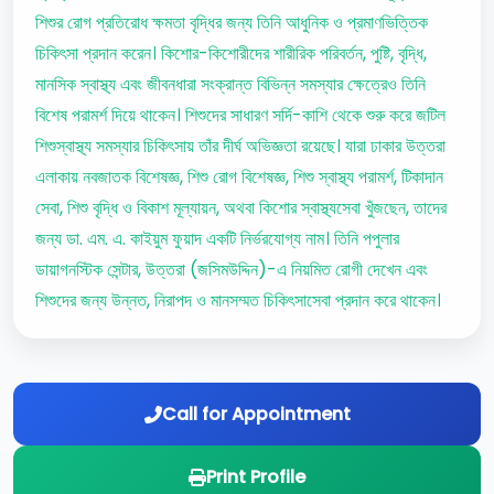
শিশুর রোগ প্রতিরোধ ক্ষমতা বৃদ্ধির জন্য তিনি আধুনিক ও প্রমাণভিত্তিক
চিকিৎসা প্রদান করেন। কিশোর-কিশোরীদের শারীরিক পরিবর্তন, পুষ্টি, বৃদ্ধি,
মানসিক স্বাস্থ্য এবং জীবনধারা সংক্রান্ত বিভিন্ন সমস্যার ক্ষেত্রেও তিনি
বিশেষ পরামর্শ দিয়ে থাকেন। শিশুদের সাধারণ সর্দি-কাশি থেকে শুরু করে জটিল
শিশুস্বাস্থ্য সমস্যার চিকিৎসায় তাঁর দীর্ঘ অভিজ্ঞতা রয়েছে। যারা ঢাকার উত্তরা
এলাকায় নবজাতক বিশেষজ্ঞ, শিশু রোগ বিশেষজ্ঞ, শিশু স্বাস্থ্য পরামর্শ, টিকাদান
সেবা, শিশু বৃদ্ধি ও বিকাশ মূল্যায়ন, অথবা কিশোর স্বাস্থ্যসেবা খুঁজছেন, তাদের
জন্য ডা. এম. এ. কাইয়ুম ফুয়াদ একটি নির্ভরযোগ্য নাম। তিনি পপুলার
ডায়াগনস্টিক সেন্টার, উত্তরা (জসিমউদ্দিন)-এ নিয়মিত রোগী দেখেন এবং
শিশুদের জন্য উন্নত, নিরাপদ ও মানসম্মত চিকিৎসাসেবা প্রদান করে থাকেন।
Call for Appointment
Print Profile