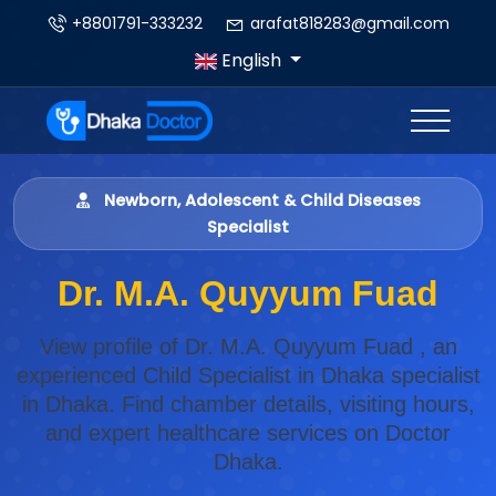
+8801791-333232
arafat818283@gmail.com
English
Newborn, Adolescent & Child Diseases
Specialist
Dr. M.A. Quyyum Fuad
View profile of Dr. M.A. Quyyum Fuad , an
experienced Child Specialist in Dhaka specialist
in Dhaka. Find chamber details, visiting hours,
and expert healthcare services on Doctor
Dhaka.