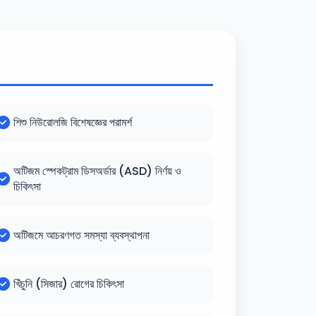
শিশু নিউরোলজি বিশেষজ্ঞের পরামর্শ
অটিজম স্পেকট্রাম ডিসঅর্ডার (ASD) নির্ণয় ও
চিকিৎসা
অটিজমে আচরণগত সমস্যা ব্যবস্থাপনা
খিঁচুনি (সিজার) রোগের চিকিৎসা