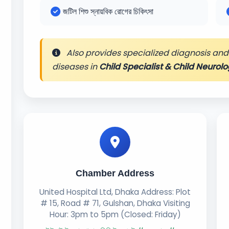
জটিল শিশু স্নায়বিক রোগের চিকিৎসা
Also provides specialized diagnosis and 
diseases in
Child Specialist & Child Neurolo
Chamber Address
United Hospital Ltd, Dhaka Address: Plot
# 15, Road # 71, Gulshan, Dhaka Visiting
Hour: 3pm to 5pm (Closed: Friday)