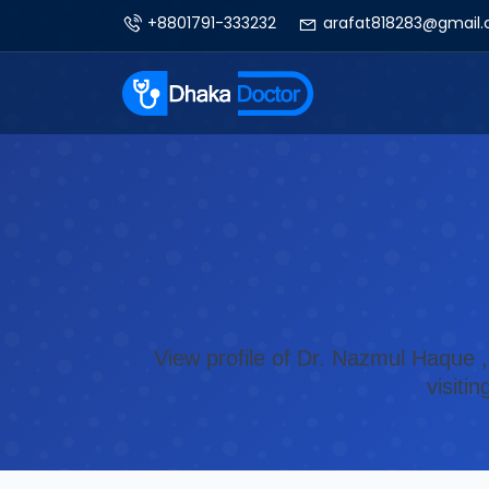
+8801791-333232
arafat818283@gmail
View profile of Dr. Nazmul Haque ,
visiti