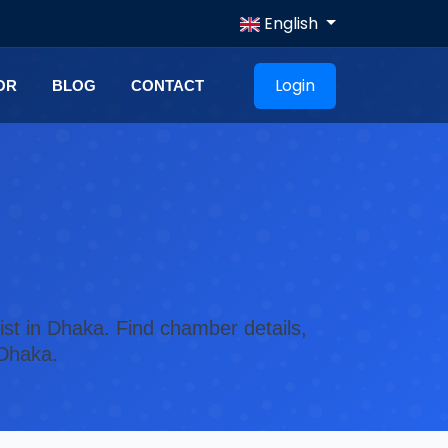
English
Login
OR
BLOG
CONTACT
ist in Dhaka. Find chamber details,
 Dhaka.