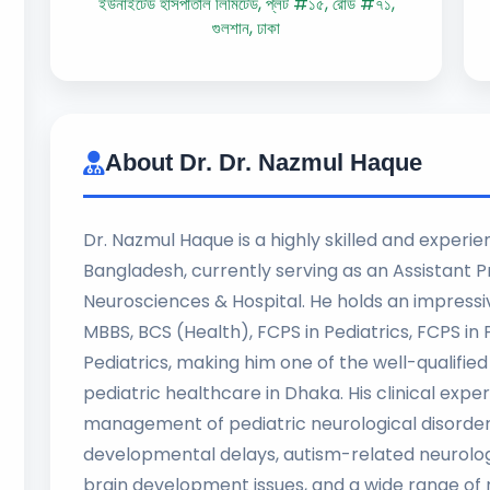
ইউনাইটেড হাসপাতাল লিমিটেড, প্লট #১৫, রোড #৭১,
গুলশান, ঢাকা
About Dr. Dr. Nazmul Haque
Dr. Nazmul Haque is a highly skilled and experie
Bangladesh, currently serving as an Assistant Pr
Neurosciences & Hospital. He holds an impress
MBBS, BCS (Health), FCPS in Pediatrics, FCPS in 
Pediatrics, making him one of the well-qualified
pediatric healthcare in Dhaka. His clinical expe
management of pediatric neurological disorders,
developmental delays, autism-related neurologi
brain development issues, and a wide range o