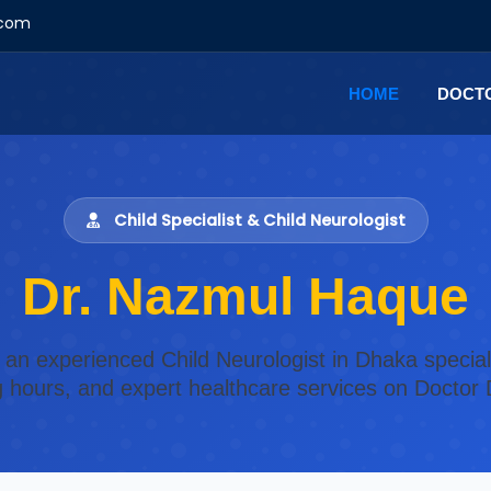
.com
HOME
DOCT
Child Specialist & Child Neurologist
Dr. Nazmul Haque
 an experienced Child Neurologist in Dhaka special
ng hours, and expert healthcare services on Doctor