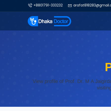
+8801791-333232
arafat818283@gmail
P
View profile of Prof. Dr. M A Jaigir
visiti