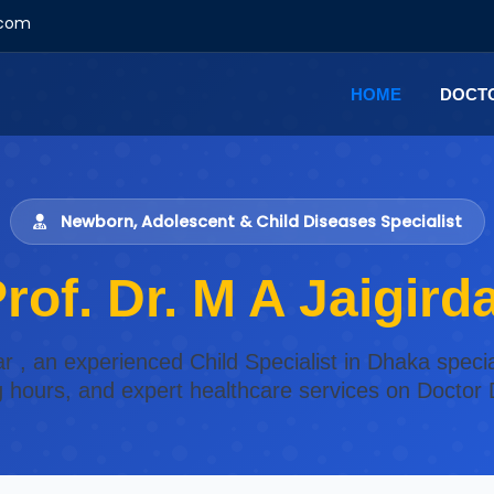
.com
HOME
DOCT
Newborn, Adolescent & Child Diseases Specialist
rof. Dr. M A Jaigird
dar , an experienced Child Specialist in Dhaka speci
ng hours, and expert healthcare services on Doctor