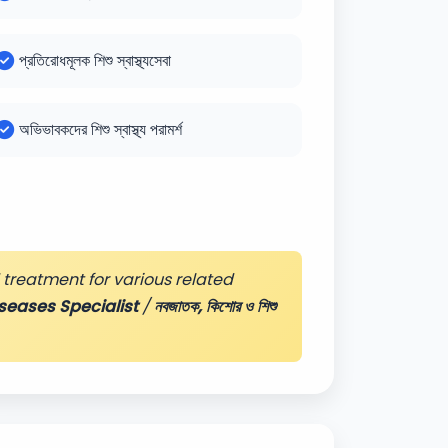
প্রতিরোধমূলক শিশু স্বাস্থ্যসেবা
অভিভাবকদের শিশু স্বাস্থ্য পরামর্শ
treatment for various related
seases Specialist
/
নবজাতক, কিশোর ও শিশু