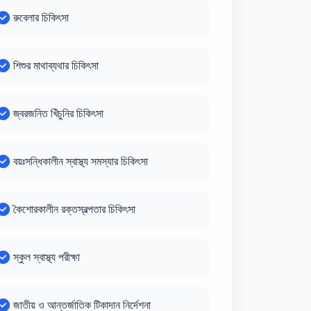
রুবেলার চিকিৎসা
শিশুর মাথাব্যথার চিকিৎসা
জ্বরজনিত খিঁচুনির চিকিৎসা
বয়ঃসন্ধিকালীন স্বাস্থ্য সমস্যার চিকিৎসা
কৈশোরকালীন রক্তস্বল্পতার চিকিৎসা
স্কুল স্বাস্থ্য পরীক্ষা
জাতীয় ও আন্তর্জাতিক টিকাদান নির্দেশনা