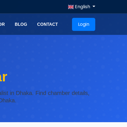
English
Login
OR
BLOG
CONTACT
ar
alist in Dhaka. Find chamber details,
 Dhaka.