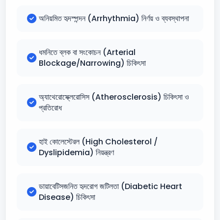
অনিয়মিত হৃদস্পন্দন (Arrhythmia) নির্ণয় ও ব্যবস্থাপনা
ধমনিতে ব্লক বা সংকোচন (Arterial
Blockage/Narrowing) চিকিৎসা
অ্যাথেরোস্ক্লেরোসিস (Atherosclerosis) চিকিৎসা ও
প্রতিরোধ
হাই কোলেস্টেরল (High Cholesterol /
Dyslipidemia) নিয়ন্ত্রণ
ডায়াবেটিসজনিত হৃদরোগ জটিলতা (Diabetic Heart
Disease) চিকিৎসা