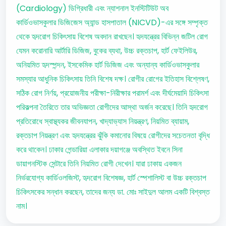
(Cardiology) ডিগ্রিধারী এবং ন্যাশনাল ইনস্টিটিউট অব
কার্ডিওভাসকুলার ডিজিজেস অ্যান্ড হাসপাতাল (NICVD)-এর সঙ্গে সম্পৃক্ত
থেকে হৃদরোগ চিকিৎসায় বিশেষ অবদান রাখছেন। হৃদযন্ত্রের বিভিন্ন জটিল রোগ
যেমন করোনারি আর্টারি ডিজিজ, বুকের ব্যথা, উচ্চ রক্তচাপ, হার্ট ফেইলিউর,
অনিয়মিত হৃদস্পন্দন, ইসকেমিক হার্ট ডিজিজ এবং অন্যান্য কার্ডিওভাসকুলার
সমস্যার আধুনিক চিকিৎসায় তিনি বিশেষ দক্ষ। রোগীর রোগের ইতিহাস বিশ্লেষণ,
সঠিক রোগ নির্ণয়, প্রয়োজনীয় পরীক্ষা-নিরীক্ষার পরামর্শ এবং দীর্ঘমেয়াদি চিকিৎসা
পরিকল্পনা তৈরিতে তার অভিজ্ঞতা রোগীদের আস্থা অর্জন করেছে। তিনি হৃদরোগ
প্রতিরোধে স্বাস্থ্যকর জীবনযাপন, খাদ্যাভ্যাস নিয়ন্ত্রণ, নিয়মিত ব্যায়াম,
রক্তচাপ নিয়ন্ত্রণ এবং হৃদযন্ত্রের ঝুঁকি কমানোর বিষয়ে রোগীদের সচেতনতা বৃদ্ধি
করে থাকেন। ঢাকার গেন্ডারিয়া এলাকার দয়াগঞ্জে অবস্থিত ইবনে সিনা
ডায়াগনস্টিক সেন্টারে তিনি নিয়মিত রোগী দেখেন। যারা ঢাকায় একজন
নির্ভরযোগ্য কার্ডিওলজিস্ট, হৃদরোগ বিশেষজ্ঞ, হার্ট স্পেশালিস্ট বা উচ্চ রক্তচাপ
চিকিৎসকের সন্ধান করছেন, তাদের জন্য ডা. মোঃ সাইদুল আলম একটি বিশ্বস্ত
নাম।