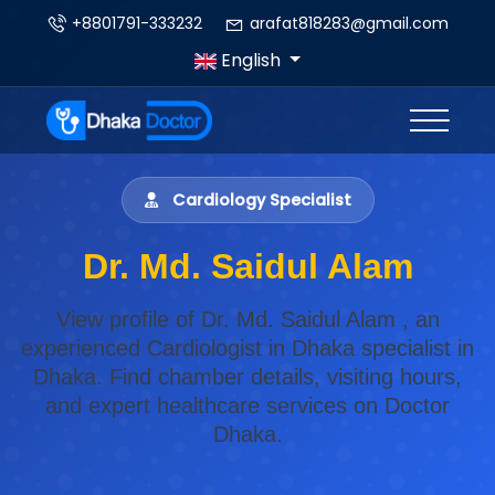
+8801791-333232
arafat818283@gmail.com
English
Cardiology Specialist
Dr. Md. Saidul Alam
View profile of Dr. Md. Saidul Alam , an
experienced Cardiologist in Dhaka specialist in
Dhaka. Find chamber details, visiting hours,
and expert healthcare services on Doctor
Dhaka.