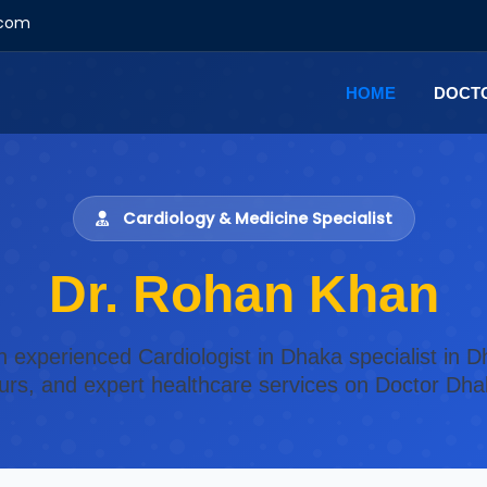
.com
HOME
DOCT
Cardiology & Medicine Specialist
Dr. Rohan Khan
n experienced Cardiologist in Dhaka specialist in Dh
urs, and expert healthcare services on Doctor Dha