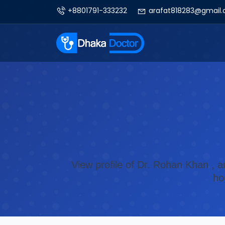
+8801791-333232
arafat818283@gmail
View profile of Dr. Rohan Khan , a
ho