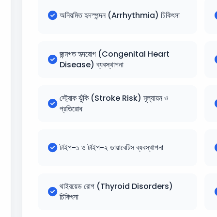
অনিয়মিত হৃদস্পন্দন (Arrhythmia) চিকিৎসা
জন্মগত হৃদরোগ (Congenital Heart
Disease) ব্যবস্থাপনা
স্ট্রোক ঝুঁকি (Stroke Risk) মূল্যায়ন ও
প্রতিরোধ
টাইপ-১ ও টাইপ-২ ডায়াবেটিস ব্যবস্থাপনা
থাইরয়েড রোগ (Thyroid Disorders)
চিকিৎসা