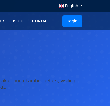
English
Login
OR
BLOG
CONTACT
aka. Find chamber details, visiting
ka.