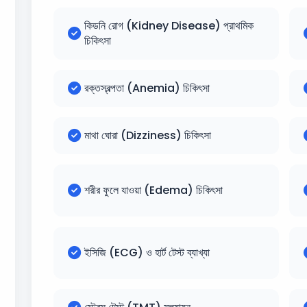
কিডনি রোগ (Kidney Disease) প্রাথমিক
চিকিৎসা
রক্তস্বল্পতা (Anemia) চিকিৎসা
মাথা ঘোরা (Dizziness) চিকিৎসা
শরীর ফুলে যাওয়া (Edema) চিকিৎসা
ইসিজি (ECG) ও হার্ট টেস্ট ব্যাখ্যা