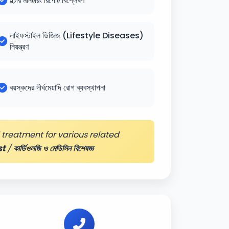
হল্টার মনিটরিং রিপোর্ট বিশ্লেষণ
লাইফস্টাইল ডিজিজ (Lifestyle Diseases)
নিয়ন্ত্রণ
বয়স্কদের দীর্ঘমেয়াদি রোগ ব্যবস্থাপনা
treatment for various related
st
/
কার্ডিওলজি ও মেডিসিন বিশেষজ্ঞ