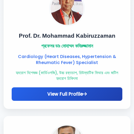
Prof. Dr. Mohammad Kabiruzzaman
প্রফেসর ডাঃ মোহাম্মদ কবিরুজ্জামান
Cardiology (Heart Diseases, Hypertension &
Rheumatic Fever) Specialist
হৃদরোগ বিশেষজ্ঞ (কার্ডিওলজি), উচ্চ রক্তচাপ, রিউম্যাটিক ফিভার এবং জটিল
হৃদরোগ চিকিৎসা
View Full Profile