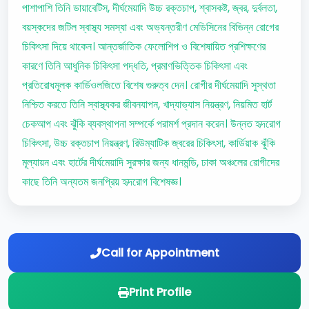
পাশাপাশি তিনি ডায়াবেটিস, দীর্ঘমেয়াদি উচ্চ রক্তচাপ, শ্বাসকষ্ট, জ্বর, দুর্বলতা,
বয়স্কদের জটিল স্বাস্থ্য সমস্যা এবং অভ্যন্তরীণ মেডিসিনের বিভিন্ন রোগের
চিকিৎসা দিয়ে থাকেন। আন্তর্জাতিক ফেলোশিপ ও বিশেষায়িত প্রশিক্ষণের
কারণে তিনি আধুনিক চিকিৎসা পদ্ধতি, প্রমাণভিত্তিক চিকিৎসা এবং
প্রতিরোধমূলক কার্ডিওলজিতে বিশেষ গুরুত্ব দেন। রোগীর দীর্ঘমেয়াদি সুস্থতা
নিশ্চিত করতে তিনি স্বাস্থ্যকর জীবনযাপন, খাদ্যাভ্যাস নিয়ন্ত্রণ, নিয়মিত হার্ট
চেকআপ এবং ঝুঁকি ব্যবস্থাপনা সম্পর্কে পরামর্শ প্রদান করেন। উন্নত হৃদরোগ
চিকিৎসা, উচ্চ রক্তচাপ নিয়ন্ত্রণ, রিউম্যাটিক জ্বরের চিকিৎসা, কার্ডিয়াক ঝুঁকি
মূল্যায়ন এবং হার্টের দীর্ঘমেয়াদি সুরক্ষার জন্য ধানমন্ডি, ঢাকা অঞ্চলের রোগীদের
কাছে তিনি অন্যতম জনপ্রিয় হৃদরোগ বিশেষজ্ঞ।
Call for Appointment
Print Profile