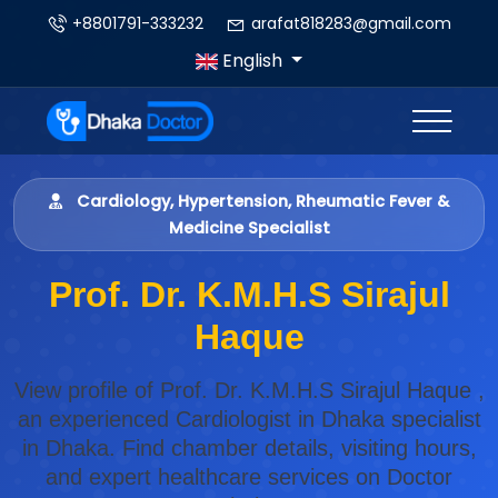
+8801791-333232
arafat818283@gmail.com
English
Cardiology, Hypertension, Rheumatic Fever &
Medicine Specialist
Prof. Dr. K.M.H.S Sirajul
Haque
View profile of Prof. Dr. K.M.H.S Sirajul Haque ,
an experienced Cardiologist in Dhaka specialist
in Dhaka. Find chamber details, visiting hours,
and expert healthcare services on Doctor