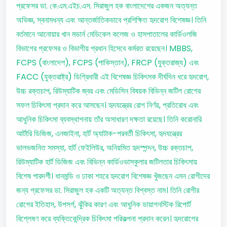
প্রফেসর ডা. কে.এম.এইচ.এস. সিরাজুল হক বাংলাদেশের একজন অত্যন্ত
অভিজ্ঞ, স্বনামধন্য এবং আন্তর্জাতিকভাবে প্রশিক্ষিত হৃদরোগ বিশেষজ্ঞ। তিনি
বর্তমানে আনোয়ার খান মডার্ন মেডিকেল কলেজ ও হাসপাতালের কার্ডিওলজি
বিভাগের প্রফেসর ও বিভাগীয় প্রধান হিসেবে কর্মরত রয়েছেন। MBBS,
FCPS (বাংলাদেশ), FCPS (পাকিস্তান), FRCP (যুক্তরাজ্য) এবং
FACC (যুক্তরাষ্ট্র) ডিগ্রিধারী এই বিশেষজ্ঞ চিকিৎসক দীর্ঘদিন ধরে হৃদরোগ,
উচ্চ রক্তচাপ, রিউম্যাটিক জ্বর এবং মেডিসিন বিষয়ক বিভিন্ন জটিল রোগের
সফল চিকিৎসা প্রদান করে আসছেন। হৃদযন্ত্রের রোগ নির্ণয়, প্রতিরোধ এবং
আধুনিক চিকিৎসা ব্যবস্থাপনায় তাঁর অসাধারণ দক্ষতা রয়েছে। তিনি করোনারি
আর্টারি ডিজিজ, এনজাইনা, হার্ট অ্যাটাক-পরবর্তী চিকিৎসা, হৃদযন্ত্রের
ভালভজনিত সমস্যা, হার্ট ফেইলিউর, অনিয়মিত হৃদস্পন্দন, উচ্চ রক্তচাপ,
রিউম্যাটিক হার্ট ডিজিজ এবং বিভিন্ন কার্ডিওভাসকুলার জটিলতার চিকিৎসায়
বিশেষ পারদর্শী। ধানমন্ডি ও ঢাকা শহরে হৃদরোগ বিশেষজ্ঞ খুঁজছেন এমন রোগীদের
জন্য প্রফেসর ডা. সিরাজুল হক একটি অত্যন্ত বিশ্বস্ত নাম। তিনি রোগীর
রোগের ইতিহাস, উপসর্গ, ঝুঁকির কারণ এবং আধুনিক ডায়াগনস্টিক রিপোর্ট
বিশ্লেষণ করে ব্যক্তিকেন্দ্রিক চিকিৎসা পরিকল্পনা প্রদান করেন। হৃদরোগের