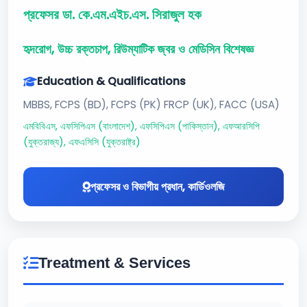
প্রফেসর ডা. কে.এম.এইচ.এস. সিরাজুল হক
হৃদরোগ, উচ্চ রক্তচাপ, রিউম্যাটিক জ্বর ও মেডিসিন বিশেষজ্ঞ
Education & Qualifications
MBBS, FCPS (BD), FCPS (PK) FRCP (UK), FACC (USA)
এমবিবিএস, এফসিপিএস (বাংলাদেশ), এফসিপিএস (পাকিস্তান), এফআরসিপি
(যুক্তরাজ্য), এফএসিসি (যুক্তরাষ্ট্র)
প্রফেসর ও বিভাগীয় প্রধান, কার্ডিওলজি
Treatment & Services