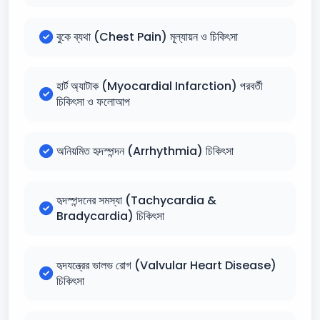
বুকে ব্যথা (Chest Pain) মূল্যায়ন ও চিকিৎসা
হার্ট অ্যাটাক (Myocardial Infarction) পরবর্তী
চিকিৎসা ও ফলোআপ
অনিয়মিত হৃদস্পন্দন (Arrhythmia) চিকিৎসা
হৃদস্পন্দনের সমস্যা (Tachycardia &
Bradycardia) চিকিৎসা
হৃদযন্ত্রের ভালভ রোগ (Valvular Heart Disease)
চিকিৎসা