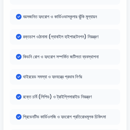
বয়সজনিত হৃদরোগ ও কার্ডিওভাসকুলার ঝুঁকি মূল্যায়ন
রক্তচাপ ওঠানামা (ল্যাবাইল হাইপারটেনশন) নিয়ন্ত্রণ
কিডনি রোগ ও হৃদরোগ সম্পর্কিত জটিলতা ব্যবস্থাপনা
থাইরয়েড সমস্যা ও হৃদযন্ত্রে প্রভাব নির্ণয়
রক্তে চর্বি (লিপিড) ও ট্রাইগ্লিসারাইড নিয়ন্ত্রণ
প্রিভেনটিভ কার্ডিওলজি ও হৃদরোগ প্রতিরোধমূলক চিকিৎসা