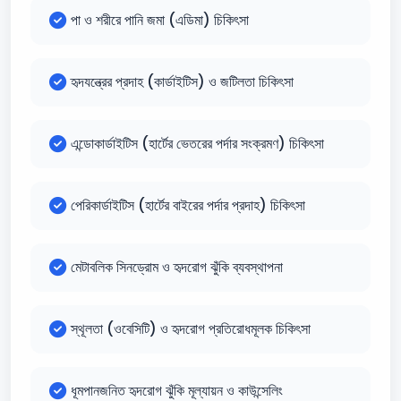
পা ও শরীরে পানি জমা (এডিমা) চিকিৎসা
হৃদযন্ত্রের প্রদাহ (কার্ডাইটিস) ও জটিলতা চিকিৎসা
এন্ডোকার্ডাইটিস (হার্টের ভেতরের পর্দার সংক্রমণ) চিকিৎসা
পেরিকার্ডাইটিস (হার্টের বাইরের পর্দার প্রদাহ) চিকিৎসা
মেটাবলিক সিনড্রোম ও হৃদরোগ ঝুঁকি ব্যবস্থাপনা
স্থূলতা (ওবেসিটি) ও হৃদরোগ প্রতিরোধমূলক চিকিৎসা
ধূমপানজনিত হৃদরোগ ঝুঁকি মূল্যায়ন ও কাউন্সেলিং