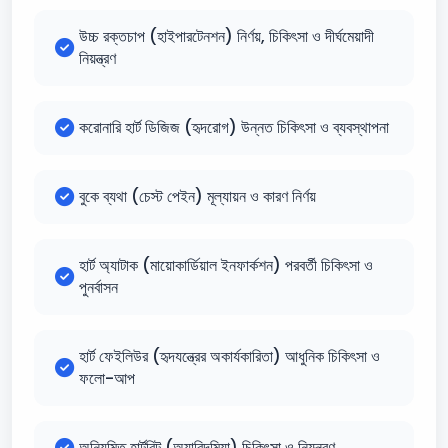
উচ্চ রক্তচাপ (হাইপারটেনশন) নির্ণয়, চিকিৎসা ও দীর্ঘমেয়াদী
নিয়ন্ত্রণ
করোনারি হার্ট ডিজিজ (হৃদরোগ) উন্নত চিকিৎসা ও ব্যবস্থাপনা
বুকে ব্যথা (চেস্ট পেইন) মূল্যায়ন ও কারণ নির্ণয়
হার্ট অ্যাটাক (মায়োকার্ডিয়াল ইনফার্কশন) পরবর্তী চিকিৎসা ও
পুনর্বাসন
হার্ট ফেইলিউর (হৃদযন্ত্রের অকার্যকারিতা) আধুনিক চিকিৎসা ও
ফলো-আপ
অনিয়মিত হার্টবিট (অ্যারিদমিয়া) চিকিৎসা ও নিয়ন্ত্রণ