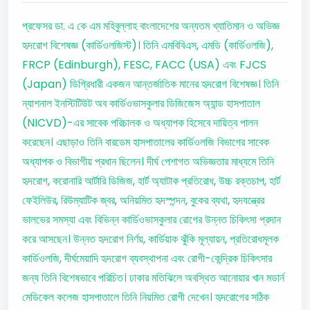
প্রফেসর ডা. এ কে এম মহিবুল্লাহ বাংলাদেশের অন্যতম খ্যাতিমান ও অভিজ্ঞ
হৃদরোগ বিশেষজ্ঞ (কার্ডিওলজিস্ট)। তিনি এমবিবিএস, এমডি (কার্ডিওলজি),
FRCP (Edinburgh), FESC, FACC (USA) এবং FJCS
(Japan) ডিগ্রিধারী একজন আন্তর্জাতিক মানের হৃদরোগ বিশেষজ্ঞ। তিনি
ন্যাশনাল ইনস্টিটিউট অব কার্ডিওভাসকুলার ডিজিজেস অ্যান্ড হাসপাতাল
(NICVD)-এর সাবেক পরিচালক ও অধ্যাপক হিসেবে দায়িত্ব পালন
করেছেন। এছাড়াও তিনি বারডেম হাসপাতালের কার্ডিওলজি বিভাগের সাবেক
অধ্যাপক ও বিভাগীয় প্রধান ছিলেন। দীর্ঘ পেশাগত অভিজ্ঞতার মাধ্যমে তিনি
হৃদরোগ, করোনারি আর্টারি ডিজিজ, হার্ট অ্যাটাক প্রতিরোধ, উচ্চ রক্তচাপ, হার্ট
ফেইলিউর, রিউম্যাটিক জ্বর, অনিয়মিত হৃদস্পন্দন, বুকের ব্যথা, হৃদযন্ত্রের
ভালভের সমস্যা এবং বিভিন্ন কার্ডিওভাসকুলার রোগের উন্নত চিকিৎসা প্রদান
করে আসছেন। উন্নত হৃদরোগ নির্ণয়, কার্ডিয়াক ঝুঁকি মূল্যায়ন, প্রতিরোধমূলক
কার্ডিওলজি, দীর্ঘমেয়াদি হৃদরোগ ব্যবস্থাপনা এবং রোগী-কেন্দ্রিক চিকিৎসার
জন্য তিনি বিশেষভাবে পরিচিত। ঢাকার মতিঝিলে অবস্থিত আনোয়ার খান মডার্ন
মেডিকেল কলেজ হাসপাতালে তিনি নিয়মিত রোগী দেখেন। হৃদরোগের সঠিক