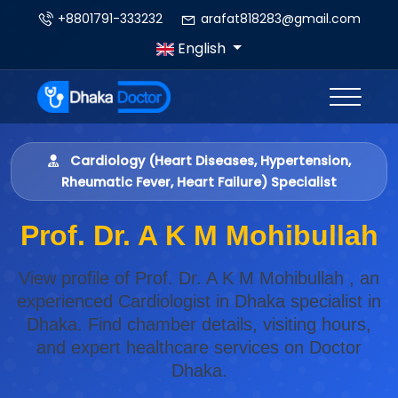
+8801791-333232
arafat818283@gmail.com
English
Cardiology (Heart Diseases, Hypertension,
Rheumatic Fever, Heart Failure) Specialist
Prof. Dr. A K M Mohibullah
View profile of Prof. Dr. A K M Mohibullah , an
experienced Cardiologist in Dhaka specialist in
Dhaka. Find chamber details, visiting hours,
and expert healthcare services on Doctor
Dhaka.