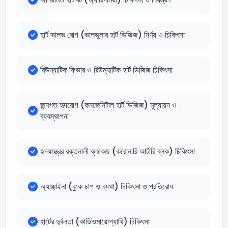
হার্ট ভালভ রোগ (ভালভুলার হার্ট ডিজিজ) নির্ণয় ও চিকিৎসা
রিউম্যাটিক ফিভার ও রিউম্যাটিক হার্ট ডিজিজ চিকিৎসা
জন্মগত হৃদরোগ (কনজেনিটাল হার্ট ডিজিজ) মূল্যায়ন ও
ব্যবস্থাপনা
হৃদযন্ত্রের রক্তনালী ব্লকেজ (করোনারি আর্টারি ব্লক) চিকিৎসা
অ্যাঞ্জাইনা (বুকে চাপ ও ব্যথা) চিকিৎসা ও প্রতিরোধ
হার্টের দুর্বলতা (কার্ডিওমায়োপ্যাথি) চিকিৎসা