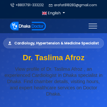
+8801791-333232
arafat818283@gmail.com
English
Cardiology, Hypertension & Medicine Specialist
Dr. Taslima Afroz
View profile of Dr. Taslima Afroz , an
experienced Cardiologist in Dhaka specialist in
Dhaka. Find chamber details, visiting hours,
and expert healthcare services on Doctor
Dhaka.