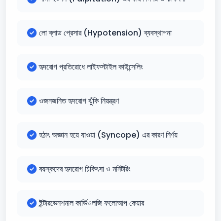
লো ব্লাড প্রেসার (Hypotension) ব্যবস্থাপনা
হৃদরোগ প্রতিরোধে লাইফস্টাইল কাউন্সেলিং
ওজনজনিত হৃদরোগ ঝুঁকি নিয়ন্ত্রণ
হঠাৎ অজ্ঞান হয়ে যাওয়া (Syncope) এর কারণ নির্ণয়
বয়স্কদের হৃদরোগ চিকিৎসা ও মনিটরিং
ইন্টারভেনশনাল কার্ডিওলজি ফলোআপ কেয়ার