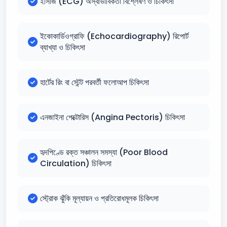
ইসিজি (ECG) অস্বাভাবিকতা বিশ্লেষণ ও চিকিৎসা
ইকোকার্ডিওগ্রাফি (Echocardiography) রিপোর্ট
ব্যাখ্যা ও চিকিৎসা
হার্টের রিং বা স্টেন্ট পরবর্তী ফলোআপ চিকিৎসা
এনজাইনা পেক্টোরিস (Angina Pectoris) চিকিৎসা
হৃদপিণ্ডে রক্ত সঞ্চালন সমস্যা (Poor Blood
Circulation) চিকিৎসা
স্ট্রোক ঝুঁকি মূল্যায়ন ও প্রতিরোধমূলক চিকিৎসা