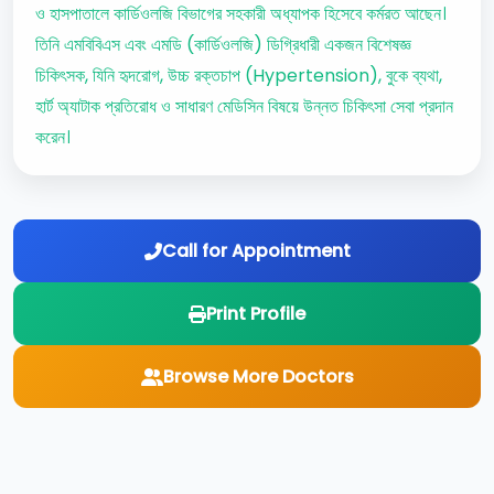
ও হাসপাতালে কার্ডিওলজি বিভাগের সহকারী অধ্যাপক হিসেবে কর্মরত আছেন।
তিনি এমবিবিএস এবং এমডি (কার্ডিওলজি) ডিগ্রিধারী একজন বিশেষজ্ঞ
চিকিৎসক, যিনি হৃদরোগ, উচ্চ রক্তচাপ (Hypertension), বুকে ব্যথা,
হার্ট অ্যাটাক প্রতিরোধ ও সাধারণ মেডিসিন বিষয়ে উন্নত চিকিৎসা সেবা প্রদান
করেন।
Call for Appointment
Print Profile
Browse More Doctors