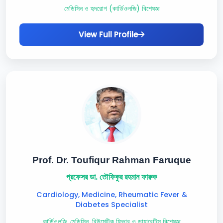
মেডিসিন ও হৃদরোগ (কার্ডিওলজি) বিশেষজ্ঞ
View Full Profile
Prof. Dr. Toufiqur Rahman Faruque
প্রফেসর ডা. তৌফিকুর রহমান ফারুক
Cardiology, Medicine, Rheumatic Fever &
Diabetes Specialist
কার্ডিওলজি, মেডিসিন, রিউমেটিক ফিভার ও ডায়াবেটিস বিশেষজ্ঞ