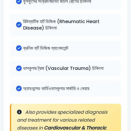
ফুসফুসের সংক্রমণজনিত জটিল রোগের চিকিৎসা
রিউম্যাটিক হার্ট ডিজিজ (Rheumatic Heart
Disease) চিকিৎসা
ক্রনিক হার্ট ডিজিজ ম্যানেজমেন্ট
ভাসকুলার ট্রমা (Vascular Trauma) চিকিৎসা
অ্যাডভান্সড কার্ডিওভাসকুলার সার্জারি ও কেয়ার
Also provides specialized diagnosis
and treatment for various related
diseases in
Cardiovascular & Thoracic