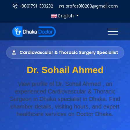
+8801791-333232
arafat818283@gmail.com
English
Cardiovascular & Thoracic Surgery Specialist
Dr. Sohail Ahmed
View profile of Dr. Sohail Ahmed , an
experienced Cardiovascular & Thoracic
Surgeon in Dhaka specialist in Dhaka. Find
chamber details, visiting hours, and expert
healthcare services on Doctor Dhaka.