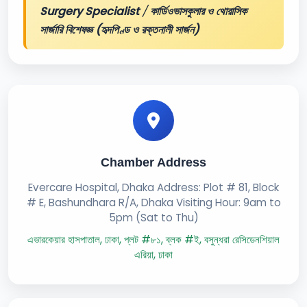
Surgery Specialist
/
কার্ডিওভাসকুলার ও থোরাসিক
সার্জারি বিশেষজ্ঞ (হৃদপিণ্ড ও রক্তনালী সার্জন)
Chamber Address
Evercare Hospital, Dhaka Address: Plot # 81, Block
# E, Bashundhara R/A, Dhaka Visiting Hour: 9am to
5pm (Sat to Thu)
এভারকেয়ার হাসপাতাল, ঢাকা, প্লট #৮১, ব্লক #ই, বসুন্ধরা রেসিডেনশিয়াল
এরিয়া, ঢাকা