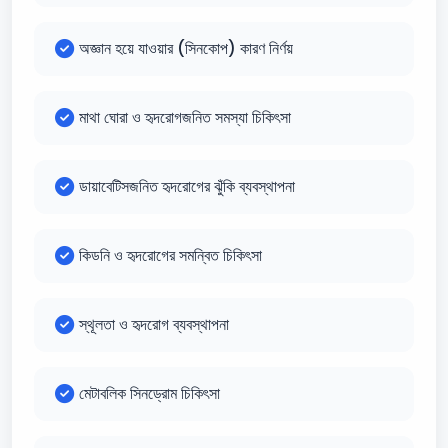
অজ্ঞান হয়ে যাওয়ার (সিনকোপ) কারণ নির্ণয়
মাথা ঘোরা ও হৃদরোগজনিত সমস্যা চিকিৎসা
ডায়াবেটিসজনিত হৃদরোগের ঝুঁকি ব্যবস্থাপনা
কিডনি ও হৃদরোগের সমন্বিত চিকিৎসা
স্থূলতা ও হৃদরোগ ব্যবস্থাপনা
মেটাবলিক সিনড্রোম চিকিৎসা