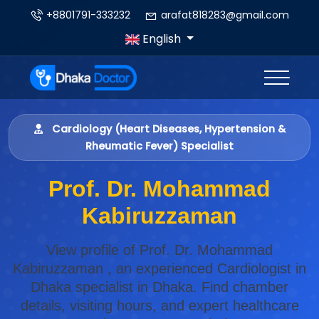
+8801791-333232
arafat818283@gmail.com
English
Cardiology (Heart Diseases, Hypertension &
Rheumatic Fever) Specialist
Prof. Dr. Mohammad
Kabiruzzaman
View profile of Prof. Dr. Mohammad
Kabiruzzaman , an experienced Cardiologist in
Dhaka specialist in Dhaka. Find chamber
details, visiting hours, and expert healthcare