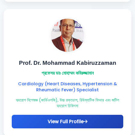
Prof. Dr. Mohammad Kabiruzzaman
প্রফেসর ডাঃ মোহাম্মদ কবিরুজ্জামান
Cardiology (Heart Diseases, Hypertension &
Rheumatic Fever) Specialist
হৃদরোগ বিশেষজ্ঞ (কার্ডিওলজি), উচ্চ রক্তচাপ, রিউম্যাটিক ফিভার এবং জটিল
হৃদরোগ চিকিৎসা
View Full Profile