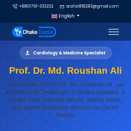
+8801791-333232
arafat818283@gmail.com
English
Cardiology & Medicine Specialist
Prof. Dr. Md. Roushan Ali
View profile of Prof. Dr. Md. Roushan Ali , an
experienced Cardiologist in Dhaka specialist in
Dhaka. Find chamber details, visiting hours,
and expert healthcare services on Doctor
Dhaka.