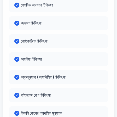
পেপটিক আলসার চিকিৎসা
বদহজম চিকিৎসা
কোষ্ঠকাঠিন্য চিকিৎসা
ডায়রিয়া চিকিৎসা
রক্তশূন্যতা (অ্যানিমিয়া) চিকিৎসা
থাইরয়েড রোগ চিকিৎসা
কিডনি রোগের প্রাথমিক মূল্যায়ন