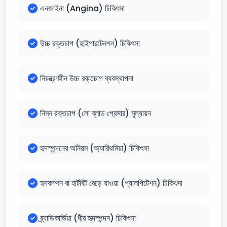
এনজাইনা (Angina) চিকিৎসা
উচ্চ রক্তচাপ (হাইপারটেনশন) চিকিৎসা
নিয়ন্ত্রণহীন উচ্চ রক্তচাপ ব্যবস্থাপনা
নিম্ন রক্তচাপ (লো ব্লাড প্রেসার) মূল্যায়ন
হৃদস্পন্দনের অনিয়ম (অ্যারিথমিয়া) চিকিৎসা
হৃদকম্পন বা হার্টবিট বেড়ে যাওয়া (প্যালপিটেশন) চিকিৎসা
ব্র্যাডিকার্ডিয়া (ধীর হৃদস্পন্দন) চিকিৎসা