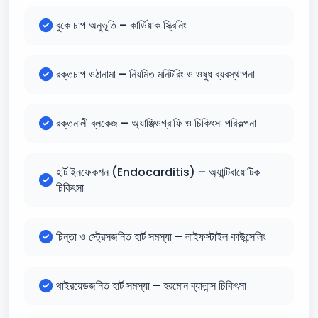
বুকে চাপ অনুভূতি – কার্ডিয়াক স্ক্রিনিং
রক্তচাপ ওঠানামা – নিয়মিত মনিটরিং ও ওষুধ ব্যবস্থাপনা
রক্তনালী ব্লকেজ – অ্যাঞ্জিওগ্রাফি ও চিকিৎসা পরিকল্পনা
হার্ট ইনফেকশন (Endocarditis) – অ্যান্টিবায়োটিক
চিকিৎসা
চিন্তা ও স্ট্রেসজনিত হার্ট সমস্যা – লাইফস্টাইল কাউন্সেলিং
থাইরয়েডজনিত হার্ট সমস্যা – হরমোন ব্যালান্স চিকিৎসা