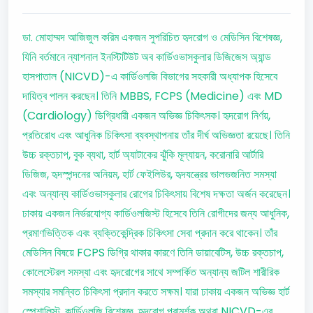
ডা. মোহাম্মদ আজিজুল করিম একজন সুপরিচিত হৃদরোগ ও মেডিসিন বিশেষজ্ঞ,
যিনি বর্তমানে ন্যাশনাল ইনস্টিটিউট অব কার্ডিওভাসকুলার ডিজিজেস অ্যান্ড
হাসপাতাল (NICVD)-এ কার্ডিওলজি বিভাগের সহকারী অধ্যাপক হিসেবে
দায়িত্ব পালন করছেন। তিনি MBBS, FCPS (Medicine) এবং MD
(Cardiology) ডিগ্রিধারী একজন অভিজ্ঞ চিকিৎসক। হৃদরোগ নির্ণয়,
প্রতিরোধ এবং আধুনিক চিকিৎসা ব্যবস্থাপনায় তাঁর দীর্ঘ অভিজ্ঞতা রয়েছে। তিনি
উচ্চ রক্তচাপ, বুক ব্যথা, হার্ট অ্যাটাকের ঝুঁকি মূল্যায়ন, করোনারি আর্টারি
ডিজিজ, হৃদস্পন্দনের অনিয়ম, হার্ট ফেইলিউর, হৃদযন্ত্রের ভালভজনিত সমস্যা
এবং অন্যান্য কার্ডিওভাসকুলার রোগের চিকিৎসায় বিশেষ দক্ষতা অর্জন করেছেন।
ঢাকায় একজন নির্ভরযোগ্য কার্ডিওলজিস্ট হিসেবে তিনি রোগীদের জন্য আধুনিক,
প্রমাণভিত্তিক এবং ব্যক্তিকেন্দ্রিক চিকিৎসা সেবা প্রদান করে থাকেন। তাঁর
মেডিসিন বিষয়ে FCPS ডিগ্রি থাকার কারণে তিনি ডায়াবেটিস, উচ্চ রক্তচাপ,
কোলেস্টেরল সমস্যা এবং হৃদরোগের সাথে সম্পর্কিত অন্যান্য জটিল শারীরিক
সমস্যার সমন্বিত চিকিৎসা প্রদান করতে সক্ষম। যারা ঢাকায় একজন অভিজ্ঞ হার্ট
স্পেশালিস্ট, কার্ডিওলজি বিশেষজ্ঞ, হৃদরোগ পরামর্শক অথবা NICVD-এর