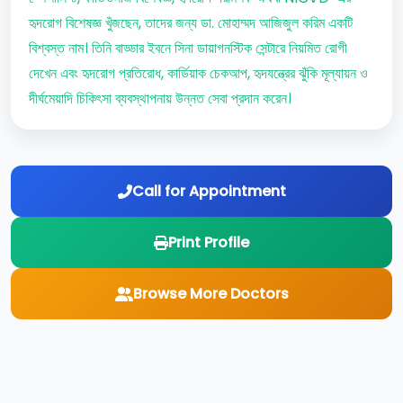
হৃদরোগ বিশেষজ্ঞ খুঁজছেন, তাদের জন্য ডা. মোহাম্মদ আজিজুল করিম একটি
বিশ্বস্ত নাম। তিনি বাড্ডার ইবনে সিনা ডায়াগনস্টিক সেন্টারে নিয়মিত রোগী
দেখেন এবং হৃদরোগ প্রতিরোধ, কার্ডিয়াক চেকআপ, হৃদযন্ত্রের ঝুঁকি মূল্যায়ন ও
দীর্ঘমেয়াদি চিকিৎসা ব্যবস্থাপনায় উন্নত সেবা প্রদান করেন।
Call for Appointment
Print Profile
Browse More Doctors