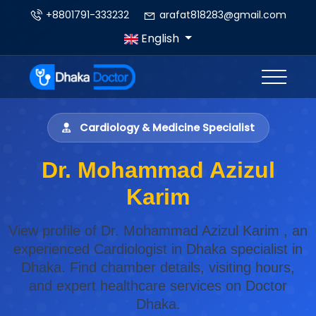
+8801791-333232
arafat818283@gmail.com
English
Cardiology & Medicine Specialist
Dr. Mohammad Azizul
Karim
View profile of Dr. Mohammad Azizul Karim , an
experienced Cardiologist in Dhaka specialist in
Dhaka. Find chamber details, visiting hours,
and expert healthcare services on Doctor
Dhaka.