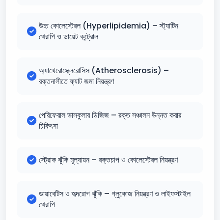
উচ্চ কোলেস্টেরল (Hyperlipidemia) – স্ট্যাটিন
থেরাপি ও ডায়েট কন্ট্রোল
অ্যাথেরোস্ক্লেরোসিস (Atherosclerosis) –
রক্তনালীতে ফ্যাট জমা নিয়ন্ত্রণ
পেরিফেরাল ভাসকুলার ডিজিজ – রক্ত সঞ্চালন উন্নত করার
চিকিৎসা
স্ট্রোক ঝুঁকি মূল্যায়ন – রক্তচাপ ও কোলেস্টেরল নিয়ন্ত্রণ
ডায়াবেটিস ও হৃদরোগ ঝুঁকি – গ্লুকোজ নিয়ন্ত্রণ ও লাইফস্টাইল
থেরাপি