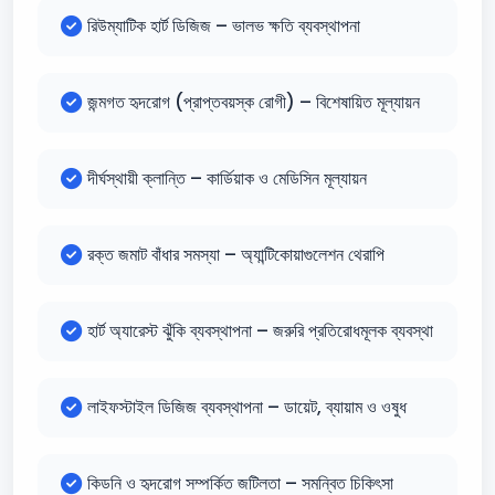
রিউম্যাটিক হার্ট ডিজিজ – ভালভ ক্ষতি ব্যবস্থাপনা
জন্মগত হৃদরোগ (প্রাপ্তবয়স্ক রোগী) – বিশেষায়িত মূল্যায়ন
দীর্ঘস্থায়ী ক্লান্তি – কার্ডিয়াক ও মেডিসিন মূল্যায়ন
রক্ত জমাট বাঁধার সমস্যা – অ্যান্টিকোয়াগুলেশন থেরাপি
হার্ট অ্যারেস্ট ঝুঁকি ব্যবস্থাপনা – জরুরি প্রতিরোধমূলক ব্যবস্থা
লাইফস্টাইল ডিজিজ ব্যবস্থাপনা – ডায়েট, ব্যায়াম ও ওষুধ
কিডনি ও হৃদরোগ সম্পর্কিত জটিলতা – সমন্বিত চিকিৎসা