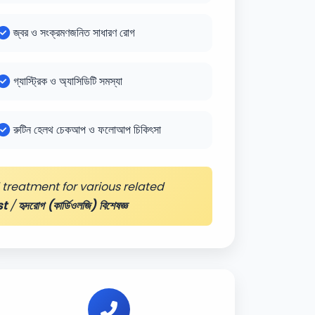
জ্বর ও সংক্রমণজনিত সাধারণ রোগ
গ্যাস্ট্রিক ও অ্যাসিডিটি সমস্যা
রুটিন হেলথ চেকআপ ও ফলোআপ চিকিৎসা
treatment for various related
st
/
হৃদরোগ (কার্ডিওলজি) বিশেষজ্ঞ