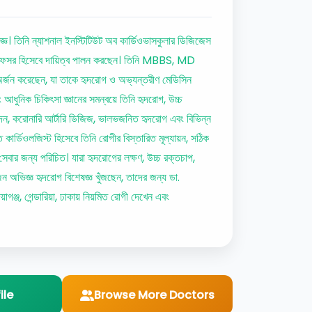
্ঞ। তিনি ন্যাশনাল ইনস্টিটিউট অব কার্ডিওভাসকুলার ডিজিজেস
রফেসর হিসেবে দায়িত্ব পালন করছেন। তিনি MBBS, MD
রেছেন, যা তাকে হৃদরোগ ও অভ্যন্তরীণ মেডিসিন
ং আধুনিক চিকিৎসা জ্ঞানের সমন্বয়ে তিনি হৃদরোগ, উচ্চ
স্পন্দন, করোনারি আর্টারি ডিজিজ, ভালভজনিত হৃদরোগ এবং বিভিন্ন
 কার্ডিওলজিস্ট হিসেবে তিনি রোগীর বিস্তারিত মূল্যায়ন, সঠিক
সেবার জন্য পরিচিত। যারা হৃদরোগের লক্ষণ, উচ্চ রক্তচাপ,
কজন অভিজ্ঞ হৃদরোগ বিশেষজ্ঞ খুঁজছেন, তাদের জন্য ডা.
াগঞ্জ, গেন্ডারিয়া, ঢাকায় নিয়মিত রোগী দেখেন এবং
ile
Browse More Doctors