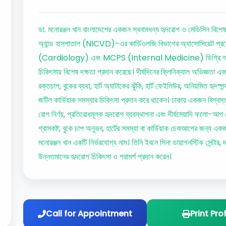
ডা. মনোরঞ্জন খান বাংলাদেশের একজন স্বনামধন্য হৃদরোগ ও মেডিসিন বিশেষজ
অ্যান্ড হাসপাতাল (NICVD)-এর কার্ডিওলজি বিভাগের অ্যাসোসিয়েট প্
(Cardiology) এবং MCPS (Internal Medicine) ডিগ্রি অর্জন ক
চিকিৎসায় বিশেষ দক্ষতা প্রদান করেছে। দীর্ঘদিনের ক্লিনিক্যাল অভিজ্ঞতা এব
রক্তচাপ, বুকের ব্যথা, হার্ট অ্যাটাকের ঝুঁকি, হার্ট ফেইলিউর, অনিয়মিত হৃদ
জটিল কার্ডিয়াক সমস্যার চিকিৎসা প্রদান করে থাকেন। ঢাকায় একজন বিশ্বস্ত
রোগ নির্ণয়, প্রতিরোধমূলক হৃদরোগ ব্যবস্থাপনা এবং দীর্ঘমেয়াদি ফলো-আপ 
শ্বাসকষ্ট, বুকে চাপ অনুভব, হার্টের সমস্যা বা কার্ডিয়াক চেকআপের জন্য এ
মনোরঞ্জন খান একটি নির্ভরযোগ্য নাম। তিনি ইবনে সিনা ডায়াগনস্টিক সেন্টার, দয়
উন্নতমানের হৃদরোগ চিকিৎসা ও পরামর্শ প্রদান করেন।
Call for Appointment
Print Prof