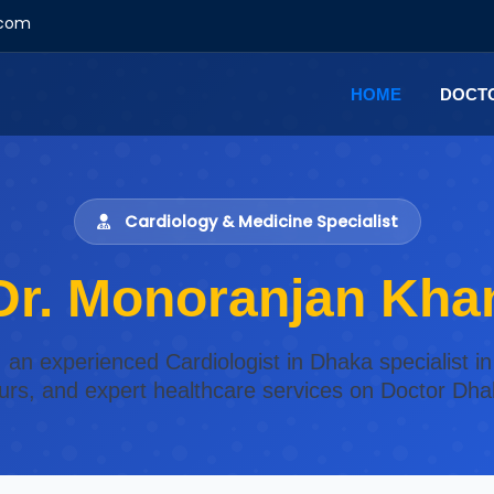
.com
HOME
DOCT
Cardiology & Medicine Specialist
Dr. Monoranjan Kha
 an experienced Cardiologist in Dhaka specialist in
urs, and expert healthcare services on Doctor Dha