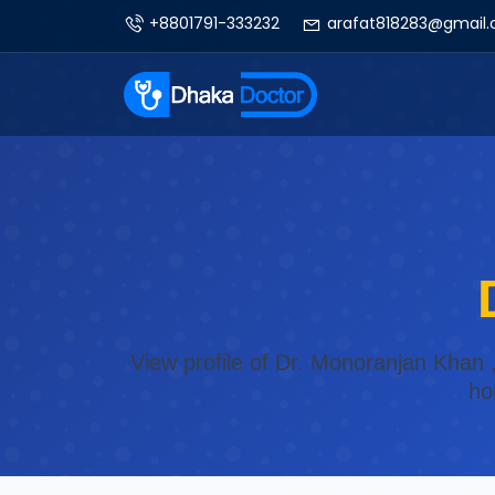
+8801791-333232
arafat818283@gmail
View profile of Dr. Monoranjan Khan ,
ho