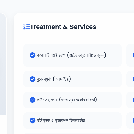
Treatment & Services
করোনারি ধমনী রোগ (হার্টের রক্তনালীতে ব্লক)
বুকে ব্যথা (এনজাইনা)
হার্ট ফেইলিউর (হৃদযন্ত্রের অকার্যকারিতা)
হার্ট ব্লক ও কন্ডাকশন ডিজঅর্ডার