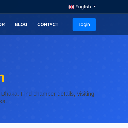
English
Login
OR
BLOG
CONTACT
n
 Dhaka. Find chamber details, visiting
ka.