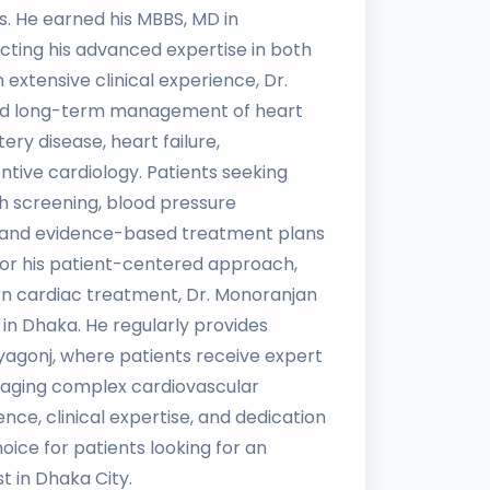
ns. He earned his MBBS, MD in
ecting his advanced expertise in both
extensive clinical experience, Dr.
 and long-term management of heart
ery disease, heart failure,
ntive cardiology. Patients seeking
h screening, blood pressure
 and evidence-based treatment plans
for his patient-centered approach,
n cardiac treatment, Dr. Monoranjan
 in Dhaka. He regularly provides
oyagonj, where patients receive expert
naging complex cardiovascular
nce, clinical expertise, and dedication
ice for patients looking for an
t in Dhaka City.