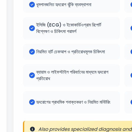
ধূমপানজনিত হৃদরোগ ঝুঁকি ব্যবস্থাপনা
ইসিজি (ECG) ও ইকোকার্ডিওগ্রাম রিপোর্ট
বিশ্লেষণ ও চিকিৎসা পরামর্শ
নিয়মিত হার্ট চেকআপ ও প্রতিরোধমূলক চিকিৎসা
ব্যায়াম ও লাইফস্টাইল পরিবর্তনের মাধ্যমে হৃদরোগ
প্রতিরোধ
হৃদরোগের প্রাথমিক শনাক্তকরণ ও নিয়মিত মনিটরিং
Also provides specialized diagnosis and 