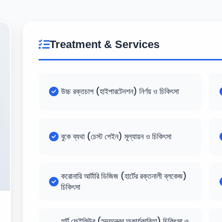
Treatment & Services
উচ্চ রক্তচাপ (হাইপারটেনশন) নির্ণয় ও চিকিৎসা
বুকে ব্যথা (চেস্ট পেইন) মূল্যায়ন ও চিকিৎসা
করোনারি আর্টারি ডিজিজ (হার্টের রক্তনালী ব্লকেজ)
চিকিৎসা
হার্ট ফেইলিউর (হৃদযন্ত্রের অকার্যকারিতা) চিকিৎসা ও