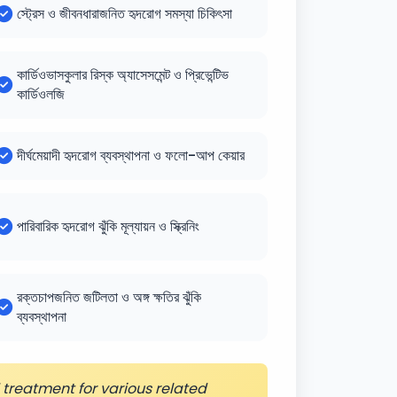
স্ট্রেস ও জীবনধারাজনিত হৃদরোগ সমস্যা চিকিৎসা
কার্ডিওভাসকুলার রিস্ক অ্যাসেসমেন্ট ও প্রিভেন্টিভ
কার্ডিওলজি
দীর্ঘমেয়াদী হৃদরোগ ব্যবস্থাপনা ও ফলো-আপ কেয়ার
পারিবারিক হৃদরোগ ঝুঁকি মূল্যায়ন ও স্ক্রিনিং
রক্তচাপজনিত জটিলতা ও অঙ্গ ক্ষতির ঝুঁকি
ব্যবস্থাপনা
treatment for various related