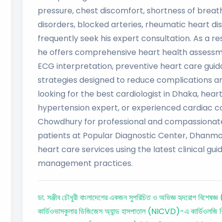
pressure, chest discomfort, shortness of breath
disorders, blocked arteries, rheumatic heart di
frequently seek his expert consultation. As a re
he offers comprehensive heart health assessmen
ECG interpretation, preventive heart care gu
strategies designed to reduce complications and
looking for the best cardiologist in Dhaka, hear
hypertension expert, or experienced cardiac co
Chowdhury for professional and compassionate 
patients at Popular Diagnostic Center, Dhanmo
heart care services using the latest clinical gu
management practices.
ডা. সঞ্জীব চৌধুরী বাংলাদেশের একজন সুপরিচিত ও অভিজ্ঞ হৃদরোগ বিশেষজ্ঞ (ক
কার্ডিওভাসকুলার ডিজিজেস অ্যান্ড হাসপাতাল (NICVD)-এ কার্ডিওলজি ব