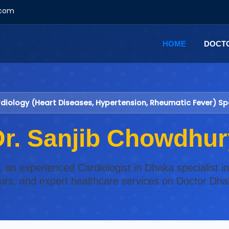
.com
HOME
DOCT
iology (Heart Diseases, Hypertension, Rheumatic Fever) Spe
Dr. Sanjib Chowdhur
, an experienced Cardiologist in Dhaka specialist in
urs, and expert healthcare services on Doctor Dha