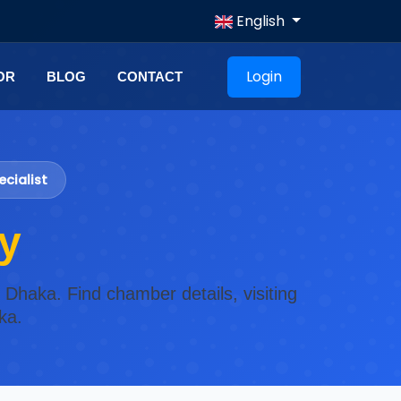
English
Login
OR
BLOG
CONTACT
cialist
y
 Dhaka. Find chamber details, visiting
ka.