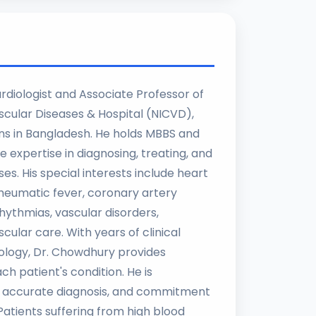
rdiologist and Associate Professor of
ascular Diseases & Hospital (NICVD),
ons in Bangladesh. He holds MBBS and
 expertise in diagnosing, treating, and
s. His special interests include heart
rheumatic fever, coronary artery
rhythmias, vascular disorders,
ular care. With years of clinical
ology, Dr. Chowdhury provides
h patient's condition. He is
, accurate diagnosis, and commitment
atients suffering from high blood