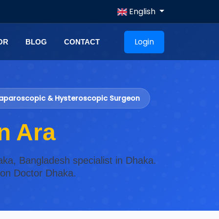
English
Login
OR
BLOG
CONTACT
 Laparoscopic & Hysteroscopic Surgeon
n Ara
aka, Bangladesh specialist in Dhaka.
s on Doctor Dhaka.