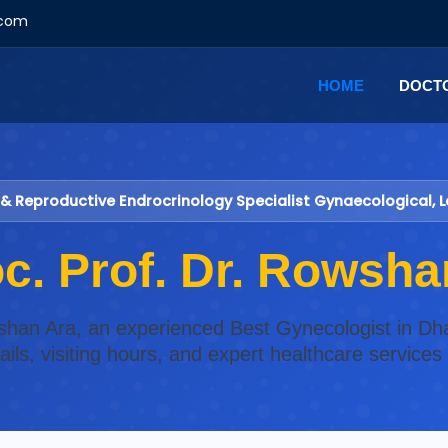
.com
HOME
DOCT
y & Reproductive Endrocrinology Specialist Gynaecological,
c. Prof. Dr. Rowsha
wshan Ara, an experienced Best Gynecologist in Dh
ils, visiting hours, and expert healthcare service