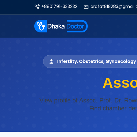
+8801791-333232
arafat818283@gmail
Infertlity, Obstetrics, Gynaecolog
Asso
View profile of Assoc. Prof. Dr. Ro
Find chamber deta