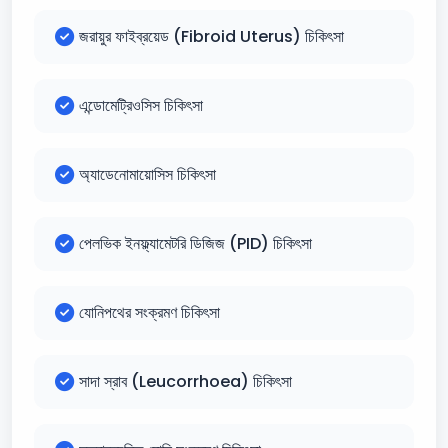
জরায়ুর ফাইব্রয়েড (Fibroid Uterus) চিকিৎসা
এন্ডোমেট্রিওসিস চিকিৎসা
অ্যাডেনোমায়োসিস চিকিৎসা
পেলভিক ইনফ্ল্যামেটরি ডিজিজ (PID) চিকিৎসা
যোনিপথের সংক্রমণ চিকিৎসা
সাদা স্রাব (Leucorrhoea) চিকিৎসা