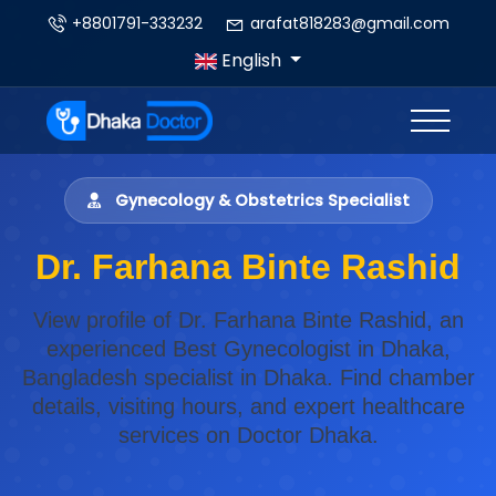
+8801791-333232
arafat818283@gmail.com
English
Gynecology & Obstetrics Specialist
Dr. Farhana Binte Rashid
View profile of Dr. Farhana Binte Rashid, an
experienced Best Gynecologist in Dhaka,
Bangladesh specialist in Dhaka. Find chamber
details, visiting hours, and expert healthcare
services on Doctor Dhaka.