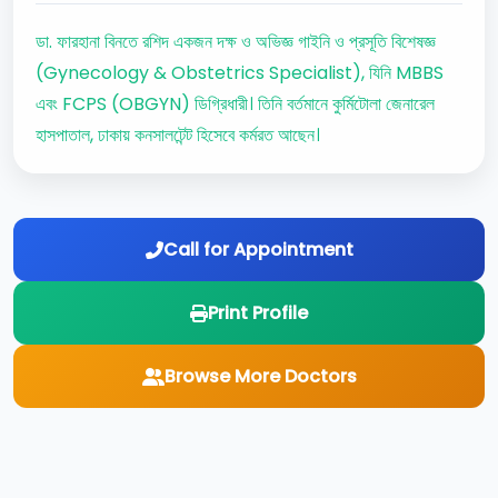
ডা. ফারহানা বিনতে রশিদ একজন দক্ষ ও অভিজ্ঞ গাইনি ও প্রসূতি বিশেষজ্ঞ
(Gynecology & Obstetrics Specialist), যিনি MBBS
এবং FCPS (OBGYN) ডিগ্রিধারী। তিনি বর্তমানে কুর্মিটোলা জেনারেল
হাসপাতাল, ঢাকায় কনসালটেন্ট হিসেবে কর্মরত আছেন।
Call for Appointment
Print Profile
Browse More Doctors