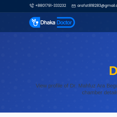
+8801791-333232
arafat818283@gmail
D
View profile of Dr. Mahfuz Ara Beg
chamber detail