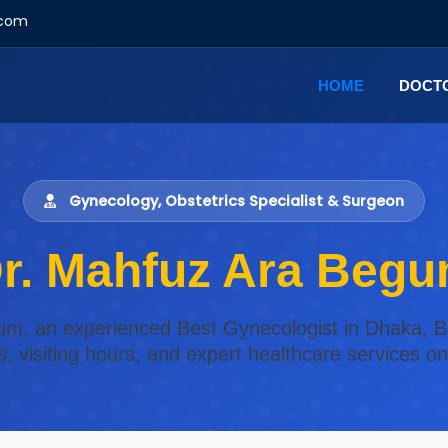
.com
HOME
DOCT
Gynecology, Obstetrics Specialist & Surgeon
r. Mahfuz Ara Beg
um, an experienced Best Gynecologist in Dhaka, B
s, visiting hours, and expert healthcare services o