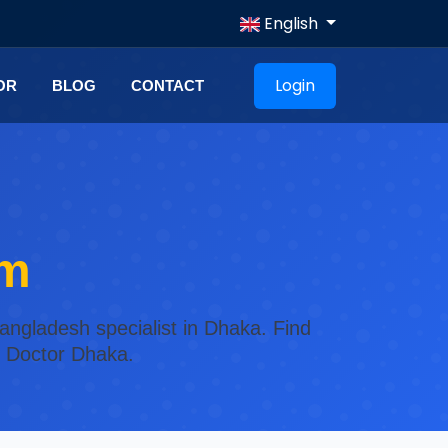
English
Login
OR
BLOG
CONTACT
um
angladesh specialist in Dhaka. Find
n Doctor Dhaka.