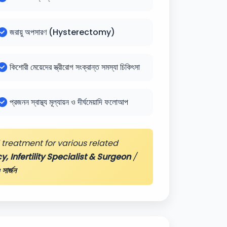
জরায়ু অপসারণ (Hysterectomy)
কিশোরী মেয়েদের স্ত্রীরোগ সংক্রান্ত সমস্যা চিকিৎসা
প্রজনন স্বাস্থ্য মূল্যায়ন ও দীর্ঘমেয়াদি ফলোআপ
treatment for various related
 Infertility Specialist & Surgeon
/
 সার্জন