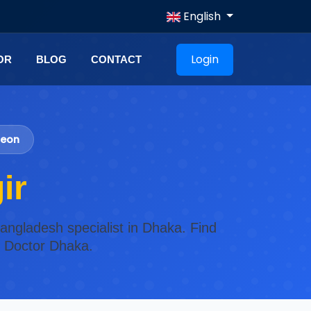
English
Login
OR
BLOG
CONTACT
geon
ir
angladesh specialist in Dhaka. Find
n Doctor Dhaka.