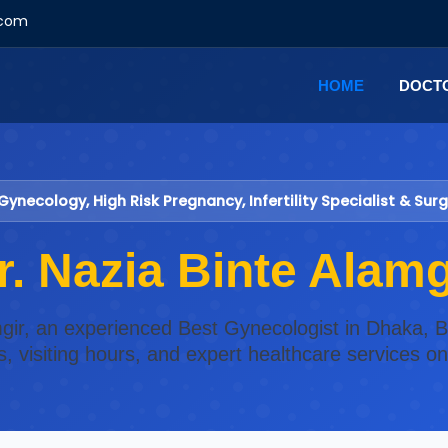
.com
HOME
DOCT
Gynecology, High Risk Pregnancy, Infertility Specialist & Sur
r. Nazia Binte Alamg
amgir, an experienced Best Gynecologist in Dhaka, B
s, visiting hours, and expert healthcare services o