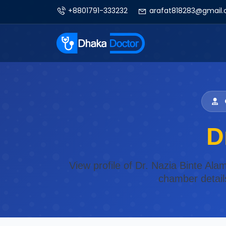
+8801791-333232
arafat818283@gmail
D
View profile of Dr. Nazia Binte Al
chamber detail