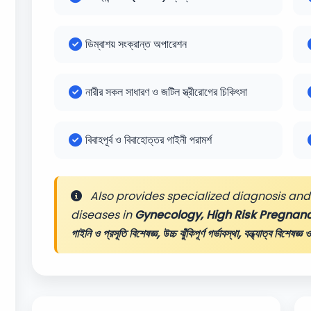
ডিম্বাশয় সংক্রান্ত অপারেশন
নারীর সকল সাধারণ ও জটিল স্ত্রীরোগের চিকিৎসা
বিবাহপূর্ব ও বিবাহোত্তর গাইনী পরামর্শ
Also provides specialized diagnosis and 
diseases in
Gynecology, High Risk Pregnancy,
গাইনি ও প্রসূতি বিশেষজ্ঞ, উচ্চ ঝুঁকিপূর্ণ গর্ভাবস্থা, বন্ধ্যাত্ব বিশেষজ্ঞ ও