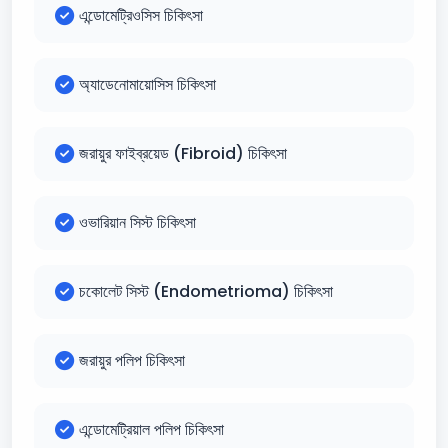
এন্ডোমেট্রিওসিস চিকিৎসা
অ্যাডেনোমায়োসিস চিকিৎসা
জরায়ুর ফাইব্রয়েড (Fibroid) চিকিৎসা
ওভারিয়ান সিস্ট চিকিৎসা
চকোলেট সিস্ট (Endometrioma) চিকিৎসা
জরায়ুর পলিপ চিকিৎসা
এন্ডোমেট্রিয়াল পলিপ চিকিৎসা