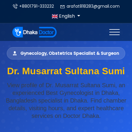
+8801791-333232
arafat818283@gmail.com
English
Gynecology, Obstetrics Specialist & Surgeon
Dr. Musarrat Sultana Sumi
View profile of Dr. Musarrat Sultana Sumi, an
experienced Best Gynecologist in Dhaka,
Bangladesh specialist in Dhaka. Find chamber
details, visiting hours, and expert healthcare
services on Doctor Dhaka.