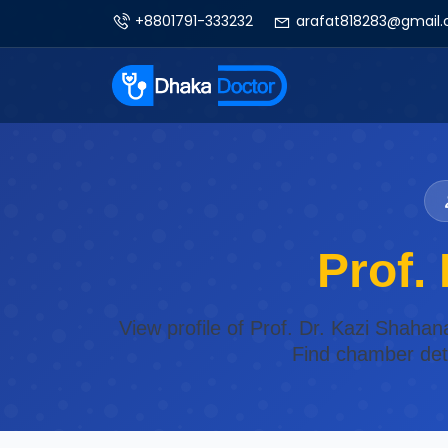
+8801791-333232
arafat818283@gmail
Prof.
View profile of Prof. Dr. Kazi Shah
Find chamber deta