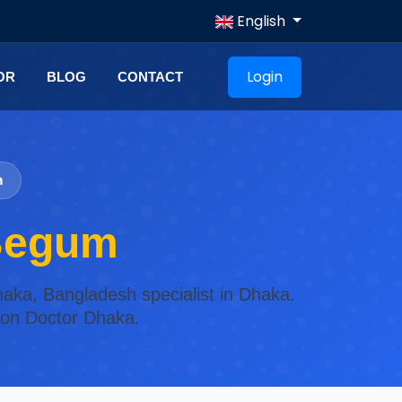
English
Login
OR
BLOG
CONTACT
n
 Begum
aka, Bangladesh specialist in Dhaka.
s on Doctor Dhaka.