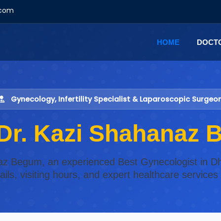
.com
HOME
DOCT
Gynecology, Infertility Specialist & Laparoscopic Surgeo
 Dr. Kazi Shahanaz
anaz Begum, an experienced Best Gynecologist in Dh
ils, visiting hours, and expert healthcare service