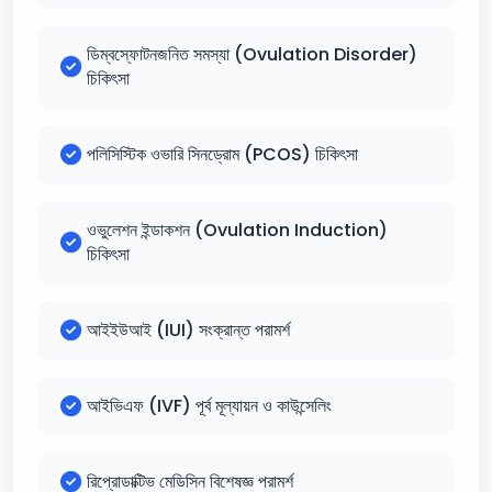
ডিম্বস্ফোটনজনিত সমস্যা (Ovulation Disorder)
চিকিৎসা
পলিসিস্টিক ওভারি সিনড্রোম (PCOS) চিকিৎসা
ওভুলেশন ইন্ডাকশন (Ovulation Induction)
চিকিৎসা
আইইউআই (IUI) সংক্রান্ত পরামর্শ
আইভিএফ (IVF) পূর্ব মূল্যায়ন ও কাউন্সেলিং
রিপ্রোডাক্টিভ মেডিসিন বিশেষজ্ঞ পরামর্শ