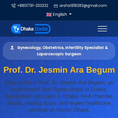
+8801791-333232
arafat818283@gmail.com
English
Gynecology, Obstetrics, Infertility Specialist &
Laparoscopic Surgeon
Prof. Dr. Jesmin Ara Begum
View profile of Prof. Dr. Jesmin Ara Begum, an
experienced Best Gynecologist in Dhaka,
Bangladesh specialist in Dhaka. Find chamber
details, visiting hours, and expert healthcare
services on Doctor Dhaka.