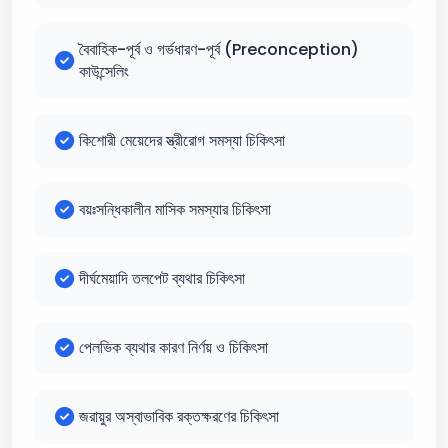
বৈবাহিক-পূর্ব ও গর্ভধারণ-পূর্ব (Preconception)
কাউন্সেলিং
কিশোরী মেয়েদের স্ত্রীরোগ সমস্যা চিকিৎসা
বয়ঃসন্ধিকালীন মাসিক সমস্যার চিকিৎসা
দীর্ঘমেয়াদি তলপেট ব্যথার চিকিৎসা
পেলভিক ব্যথার কারণ নির্ণয় ও চিকিৎসা
জরায়ুর অস্বাভাবিক রক্তক্ষরণের চিকিৎসা